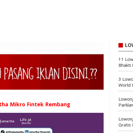
LO
11 Low
Bhakti
3 Lowo
World 
Lowong
tha Mikro Fintek Rembang
Parkla
Lowong
Gratis