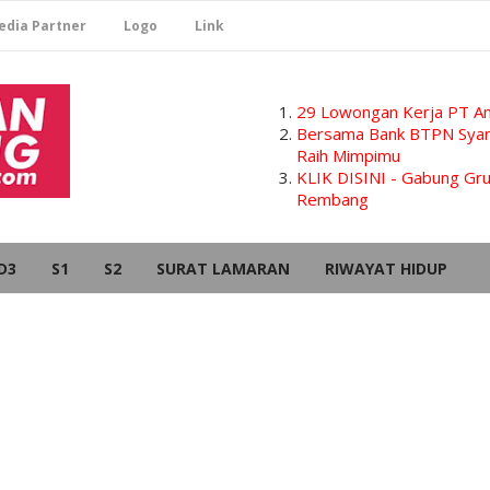
edia Partner
Logo
Link
29 Lowongan Kerja PT Am
Bersama Bank BTPN Syari
Raih Mimpimu
KLIK DISINI - Gabung G
Rembang
D3
S1
S2
SURAT LAMARAN
RIWAYAT HIDUP