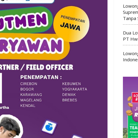
Lowong
Suprem
Tanpa 
Dua Lo
PT Hwa
Lowong
Indone