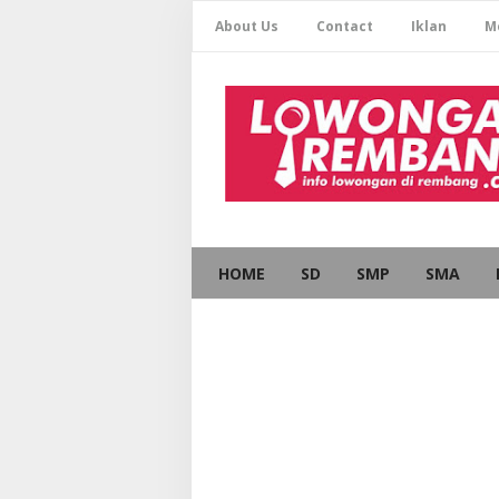
About Us
Contact
Iklan
M
HOME
SD
SMP
SMA