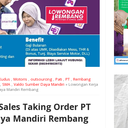
Kudus
,
Motoris
,
outsourcing
,
Pati
,
PT
,
Rembang
,
SMA
,
Valdo Sumber Daya Mandiri
» Lowongan Kerja
Daya Mandiri Rembang
Sales Taking Order PT
aya Mandiri Rembang