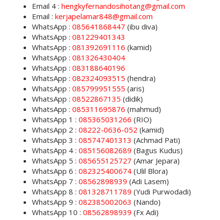
Email 4 :
hengkyfernandosihotang@gmail.com
Email :
kerjapelamar848@gmail.com
WhatsApp :
085641868447
(ibu diva)
WhatsApp :
081229401343
WhatsApp :
081392691116
(kamid)
WhatsApp :
081326430404
WhatsApp :
083188640196
WhatsApp :
082324093515
(hendra)
WhatsApp :
085799951555
(aris)
WhatsApp :
08522867135
(didik)
WhatsApp :
085311695876
(mahmud)
WhatsApp 1 :
085365031266
(RIO)
WhatsApp 2 :
08222-0636-052
(kamid)
WhatsApp 3 :
085747401313
(Achmad Pati)
WhatsApp 4 :
085156082689
(Bagus Kudus)
WhatsApp 5 :
085655125727
(Amar Jepara)
WhatsApp 6 :
082325400674
(Ulil Blora)
WhatsApp 7 :
08562898939
(Adi Lasem)
WhatsApp 8 :
081328711789
(Yudi Purwodadi)
WhatsApp 9 :
082385002063
(Nando)
WhatsApp 10 :
08562898939
(Fx Adi)