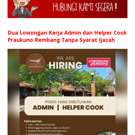
SD
SMP
SMA
Dua Lowongan Kerja Admin dan Helper Cook
Praukuno Rembang Tanpa Syarat Ijazah
D3
S1
S2
SURAT LAMARAN
RIWAYAT HIDUP