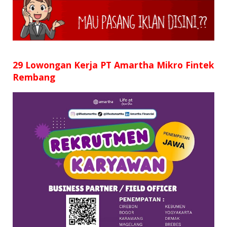
SD
SMP
SMA
29 Lowongan Kerja PT Amartha Mikro Fintek
Rembang
D3
S1
S2
SURAT LAMARAN
RIWAYAT HIDUP