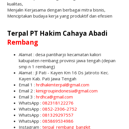
kualitas,
Menjalin Kerjasama dengan berbagai mitra bisnis,
Menciptakan budaya kerja yang produktif dan efesien
Terpal PT Hakim Cahaya Abadi
Rembang
Alamat : desa pantiharjo kecamatan kaliori
kabupaten rembang provinsi jawa tengah (depan
smp n 1 rembang)
Alamat : Jl Pati - Kayen Km 16 Ds Jatiroto Kec.
Kayen Kab. Pati Jawa Tengah
Email 1 :
hrdhakimterpal@gmail.com
Email 2 :
kimigroupindonesia@gmail.com
Email 3 :
hrdhca@gmail.com
WhatsApp :
082318122276
WhatsApp :
0852-2306-2752
WhatsApp :
081329297557
WhatsApp :
085869534986
Instagram :
terpal_rembang_bangkit