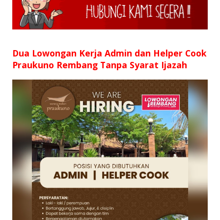
SD
SMP
SMA
Dua Lowongan Kerja Admin dan Helper Cook
Praukuno Rembang Tanpa Syarat Ijazah
D3
S1
S2
SURAT LAMARAN
RIWAYAT HIDUP