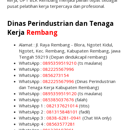
pusat pelatihan kerja terpercaya dan profesional.
Dinas Perindustrian dan Tenaga
Kerja
Rembang
Alamat : Jl. Raya Rembang - Blora, Ngotet Kidul,
Ngotet, Kec. Rembang, Kabupaten Rembang, Jawa
Tengah 59219 (Depan dindukcapil rembang)
WhatsApp :
0895359519210
(ts maulana)
WhatsApp :
082225567996
WhatsApp :
0856273154
WhatsApp :
082225567996
(Dinas Perindustrian
dan Tenaga Kerja Kabupaten Rembang)
WhatsApp :
0895359519120
(ts maulana)
WhatsApp :
085385037676
(falah)
WhatsApp 1 :
082137621014
(titis)
WhatsApp 2 :
081315848101
(fadil)
WhatsApp 3 :
0838-6281-0941
(Chat WA only)
WhatsApp 4 :
08563577281