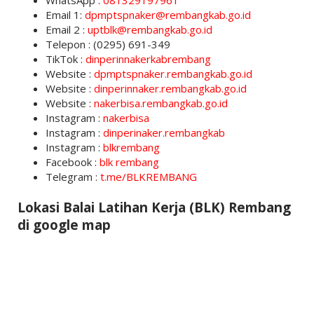
WhatsApp :
081329197961
Email 1:
dpmptspnaker@rembangkab.go.id
Email 2 :
uptblk@rembangkab.go.id
Telepon : (0295) 691-349
TikTok :
dinperinnakerkabrembang
Website :
dpmptspnaker.rembangkab.go.id
Website :
dinperinnaker.rembangkab.go.id
Website :
nakerbisa.rembangkab.go.id
Instagram :
nakerbisa
Instagram :
dinperinaker.rembangkab
Instagram :
blkrembang
Facebook :
blk rembang
Telegram :
t.me/BLKREMBANG
Lokasi Balai Latihan Kerja (BLK) Rembang
di google map