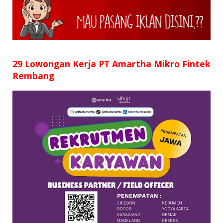
SD
SMP
SMA
29 Lowongan Kerja PT Amartha Mikro Fintek
Rembang
D3
S1
S2
SURAT LAMARAN
RIWAYAT HIDUP