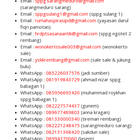
Email :
sppg.sarangmeduro@gmail.com
(sarangmeduro sarang)
Email :
sppgsulang1@gmail.com
(sppg sulang 1)
Email :
rumahaspirasipd@gmail.com
(yayasan darul
fiqri pamotan)
Email :
hrdptsasanaantik@gmail.com
(sppg ngotet 2
rembang)
Email :
wonokertosale003@gmail.com
(wonokerto
sale)
Email :
yskkrembang@gmail.com
(sale sale & jukung
bulu)
WhatsApp :
085226037576
(jadi sumber)
WhatsApp :
081919843729
(ahmad nizar sppg
babagan 1)
WhatsApp :
085956693420
(muhammad roykhan
sppg babagan 1)
WhatsApp :
082227574437
(gunem)
WhatsApp :
089677489803
(anna kragan)
WhatsApp :
081330000340
(tireman rembang)
WhatsApp :
082221248475
(sarangmeduro sarang)
WhatsApp :
082131368420
(sakdun sale)
WhatsApp :
08994370060
(lasem)