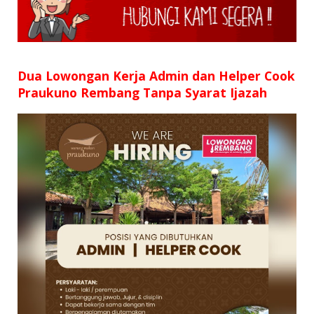
SD
SMP
SMA
Dua Lowongan Kerja Admin dan Helper Cook
Praukuno Rembang Tanpa Syarat Ijazah
D3
S1
S2
SURAT LAMARAN
RIWAYAT HIDUP