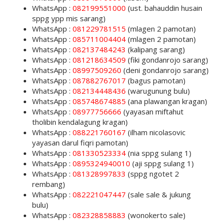
WhatsApp :
082199551000
(ust. bahauddin husain
sppg ypp mis sarang)
WhatsApp :
081229781515
(mlagen 2 pamotan)
WhatsApp :
085711004404
(mlagen 2 pamotan)
WhatsApp :
082137484243
(kalipang sarang)
WhatsApp :
081218634509
(fiki gondanrojo sarang)
WhatsApp :
08997509260
(deni gondanrojo sarang)
WhatsApp :
087882767017
(bagus pamotan)
WhatsApp :
082134448436
(warugunung bulu)
WhatsApp :
085748674885
(ana plawangan kragan)
WhatsApp :
08977756666
(yayasan miftahut
tholibin kendalagung kragan)
WhatsApp :
088221760167
(ilham nicolasovic
yayasan darul fiqri pamotan)
WhatsApp :
081330523334
(nia sppg sulang 1)
WhatsApp :
0895324940010
(aji sppg sulang 1)
WhatsApp :
081328997833
(sppg ngotet 2
rembang)
WhatsApp :
082221047447
(sale sale & jukung
bulu)
WhatsApp :
082328858883
(wonokerto sale)