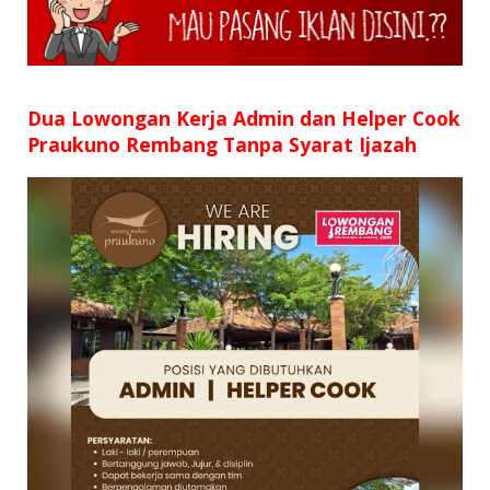
SD
SMP
SMA
Dua Lowongan Kerja Admin dan Helper Cook
Praukuno Rembang Tanpa Syarat Ijazah
D3
S1
S2
SURAT LAMARAN
RIWAYAT HIDUP