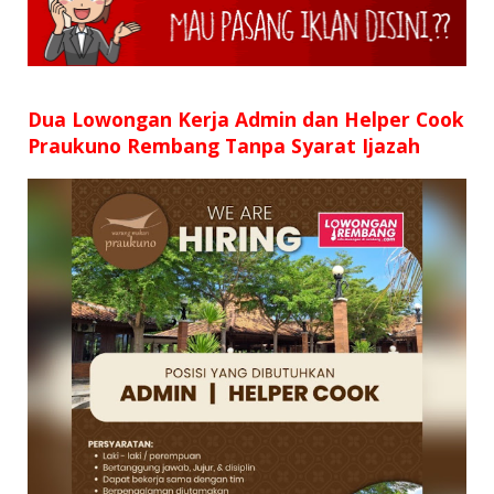
SD
SMP
SMA
Dua Lowongan Kerja Admin dan Helper Cook
Praukuno Rembang Tanpa Syarat Ijazah
D3
S1
S2
SURAT LAMARAN
RIWAYAT HIDUP