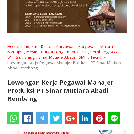
Home
»
industri
,
Kaliori
,
Karyawan
,
Karyawati
,
Malam
,
Manajer
,
Mesin
,
outsourcing
,
Pabrik
,
PT
,
Rembang Kota
,
S1
,
S2
,
Siang
,
Sinar Mutiara Abadi
,
SMP
,
Teknik
»
Lowongan Kerja Pegawai Manajer Produksi PT Sinar Mutiara
Abadi Rembang
Lowongan Kerja Pegawai Manajer
Produksi PT Sinar Mutiara Abadi
Rembang