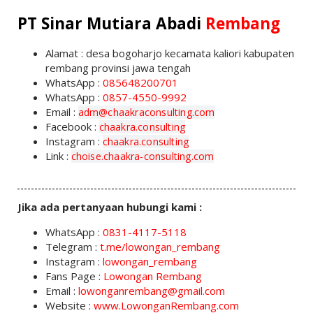
PT Sinar Mutiara Abadi
Rembang
Alamat : desa bogoharjo kecamata kaliori kabupaten
rembang provinsi jawa tengah
WhatsApp :
085648200701
WhatsApp :
0857-4550-9992
Email :
adm@chaakraconsulting.com
Facebook :
chaakra.consulting
Instagram :
chaakra.consulting
Link :
choise.chaakra-consulting.com
Jika ada pertanyaan hubungi kami :
WhatsApp :
0831-4117-5118
Telegram :
t.me/lowongan_rembang
Instagram :
lowongan_rembang
Fans Page :
Lowongan Rembang
Email :
lowonganrembang@gmail.com
Website :
www.LowonganRembang.com