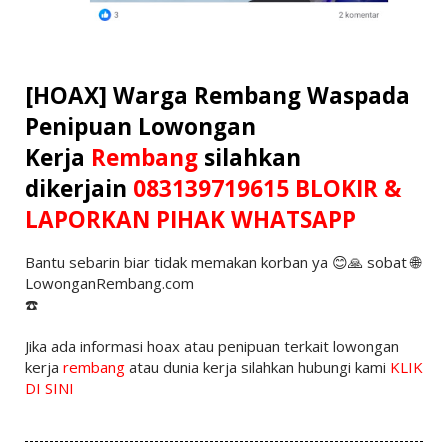
[HOAX] Warga Rembang Waspada
Penipuan Lowongan
Kerja
Rembang
silahkan
dikerjain
083139719615
BLOKIR &
LAPORKAN PIHAK WHATSAPP
Bantu sebarin biar tidak memakan korban ya 😊🙏 sobat 🌐
LowonganRembang.com
☎️
Jika ada informasi hoax atau penipuan terkait lowongan
kerja
rembang
atau dunia kerja silahkan hubungi kami
KLIK
DI SINI