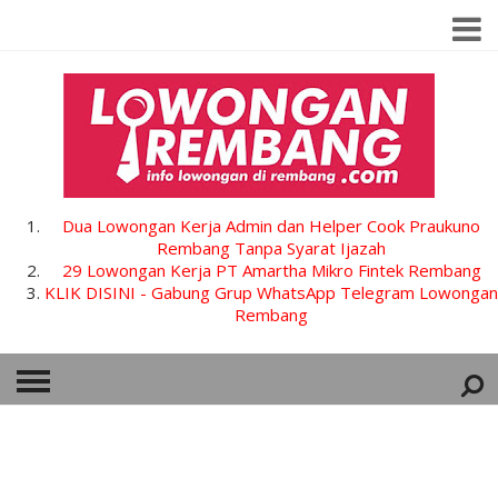
Dua Lowongan Kerja Admin dan Helper Cook Praukuno
Rembang Tanpa Syarat Ijazah
29 Lowongan Kerja PT Amartha Mikro Fintek Rembang
KLIK DISINI - Gabung Grup WhatsApp Telegram Lowongan
Rembang
HOME