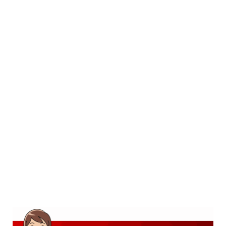
SD
SMP
SMA
D3
S1
S2
SURAT LAMARAN
RIWAYAT HIDUP