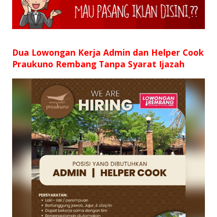
SD
SMP
SMA
Dua Lowongan Kerja Admin dan Helper Cook
Praukuno Rembang Tanpa Syarat Ijazah
D3
S1
S2
SURAT LAMARAN
RIWAYAT HIDUP