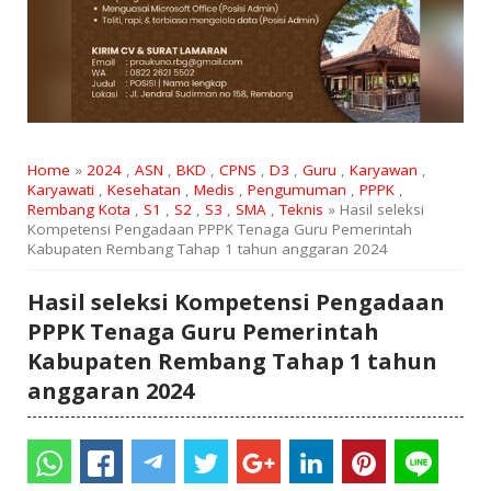
Home
»
2024
,
ASN
,
BKD
,
CPNS
,
D3
,
Guru
,
Karyawan
,
Karyawati
,
Kesehatan
,
Medis
,
Pengumuman
,
PPPK
,
Rembang Kota
,
S1
,
S2
,
S3
,
SMA
,
Teknis
» Hasil seleksi
Kompetensi Pengadaan PPPK Tenaga Guru Pemerintah
Kabupaten Rembang Tahap 1 tahun anggaran 2024
Hasil seleksi Kompetensi Pengadaan
PPPK Tenaga Guru Pemerintah
Kabupaten Rembang Tahap 1 tahun
anggaran 2024