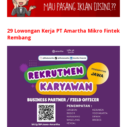
SD
SMP
SMA
29 Lowongan Kerja PT Amartha Mikro Fintek
Rembang
D3
S1
S2
SURAT LAMARAN
RIWAYAT HIDUP