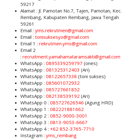
59217
Alamat : Jl. Pamotan No.7, Tajen, Pamotan, Kec.
Rembang, Kabupaten Rembang, Jawa Tengah
59261
Email :
yms.rekrutmen@gmail.com
Email :
tonisuksesyo@gmail.com
Email 1 :
rekrutmen.yms@gmail.com
Email 2
:
recruitment.yamahamataramsakti@gmail.com
WhatsApp :
0895339259797
(ones)
WhatsApp :
081325312403
(Ari)
WhatsApp :
08122657338
(toni sukses)
WhatsApp :
085601072932
WhatsApp :
085727661852
WhatsApp :
082138539192
(Ari)
WhatsApp 0 :
085727626546
(Agung HRD)
WhatsApp 1 :
082221881662
WhatsApp 2 :
0852-9000-3001
WhatsApp 3 :
0813-9053-6667
WhatsApp 4 :
+62 852-3765-7710
Instagram :
yms_rembang