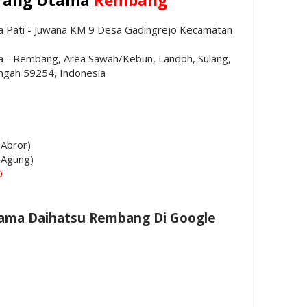
irang Utama
Rembang
ura Pati - Juwana KM 9 Desa Gadingrejo Kecamatan
ra - Rembang, Area Sawah/Kebun, Landoh, Sulang,
gah 59254, Indonesia
Abror)
(Agung)
0
Utama Daihatsu Rembang Di Google