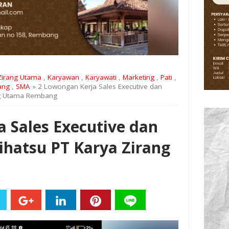
Zirang Utama
,
Karyawan
,
Karyawati
,
Marketing
,
Pati
,
ang
,
SMA
» 2 Lowongan Kerja Sales Executive dan
ang Utama Rembang
 Sales Executive dan
ihatsu PT Karya Zirang