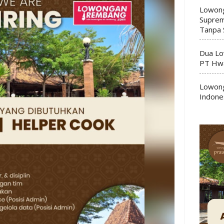
Lowong
Suprem
Tanpa 
Dua Lo
PT Hwa
Lowong
Indone