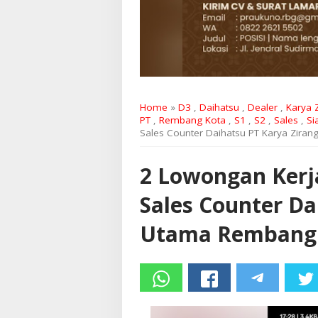
Home
»
D3
,
Daihatsu
,
Dealer
,
Karya 
PT
,
Rembang Kota
,
S1
,
S2
,
Sales
,
Si
Sales Counter Daihatsu PT Karya Zir
2 Lowongan Kerja
Sales Counter Da
Utama Rembang