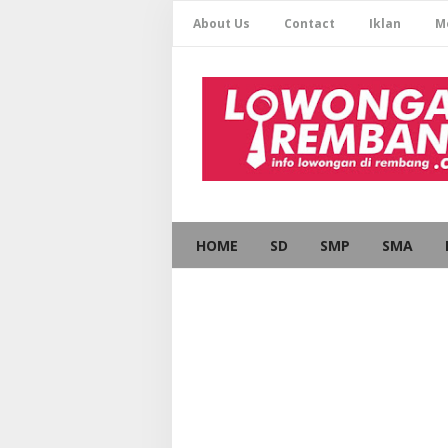
About Us
Contact
Iklan
M
HOME
SD
SMP
SMA