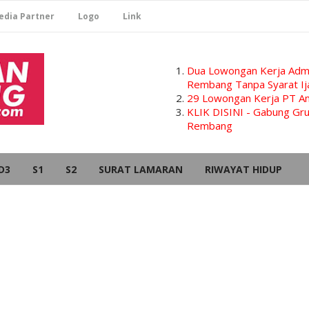
edia Partner
Logo
Link
Dua Lowongan Kerja Admi
Rembang Tanpa Syarat Ij
29 Lowongan Kerja PT Am
KLIK DISINI - Gabung G
Rembang
D3
S1
S2
SURAT LAMARAN
RIWAYAT HIDUP