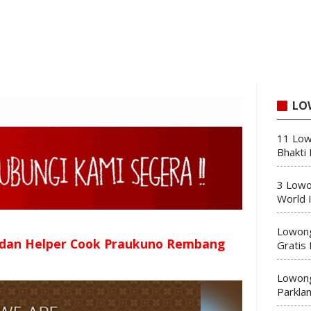
LO
11 Low
Bhakti
3 Lowo
World 
Lowong
 dan Helper Cook Praukuno Rembang
Gratis
Lowong
Parkla