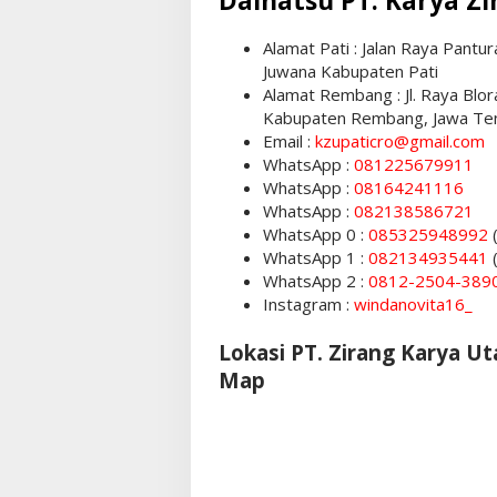
Daihatsu PT. Karya Z
Alamat Pati : Jalan Raya Pant
Juwana Kabupaten Pati
Alamat Rembang : Jl. Raya Blo
Kabupaten Rembang, Jawa Ten
Email :
kzupaticro@gmail.com
WhatsApp :
081225679911
WhatsApp :
08164241116
WhatsApp :
082138586721
WhatsApp 0 :
085325948992
(
WhatsApp 1 :
082134935441
WhatsApp 2 :
0812-2504-389
Instagram :
windanovita16_
Lokasi PT. Zirang Karya 
Map