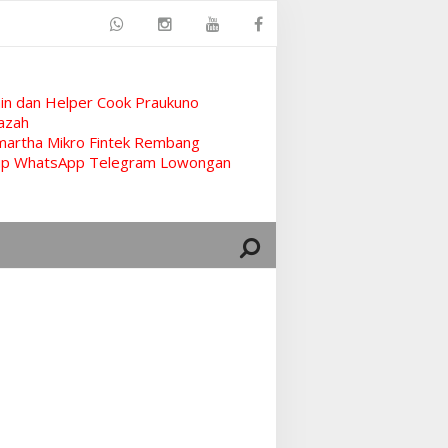
n dan Helper Cook Praukuno
azah
artha Mikro Fintek Rembang
rup WhatsApp Telegram Lowongan