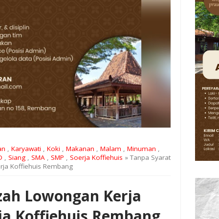
an
,
Karyawati
,
Koki
,
Makanan
,
Malam
,
Minuman
,
D
,
Siang
,
SMA
,
SMP
,
Soerja Koffiehuis
» Tanpa Syarat
rja Koffiehuis Rembang
azah Lowongan Kerja
ja Koffiehuis Rembang