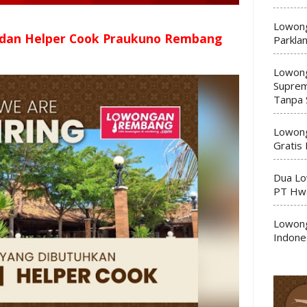
Lowong
 dan Helper Cook Praukuno Rembang
Parkla
Lowong
Suprem
Tanpa 
Lowong
Gratis
Dua Lo
PT Hwa
Lowong
Indone