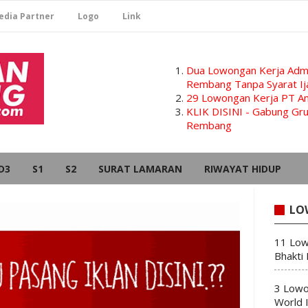
edia Partner
Logo
Link
Dua Lowongan Kerja Admi
Rembang Tanpa Syarat Ij
29 Lowongan Kerja PT Am
KLIK DISINI - Gabung G
Rembang
D3
S1
S2
SURAT LAMARAN
RIWAYAT HIDUP
LO
11 Low
Bhakti
3 Lowo
World 