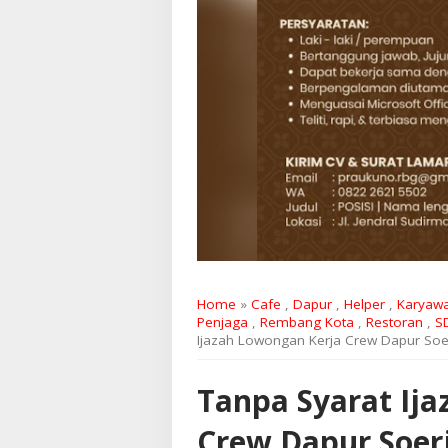
Home
»
Cafe
,
Dapur
,
Helper
,
Karyaw
Penjaga
,
Rembang Kota
,
Restoran
,
S
Ijazah Lowongan Kerja Crew Dapur Soe
Tanpa Syarat Ij
Crew Dapur Soer