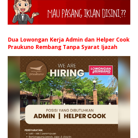
SD
SMP
SMA
Dua Lowongan Kerja Admin dan Helper Cook
Praukuno Rembang Tanpa Syarat Ijazah
D3
S1
S2
SURAT LAMARAN
RIWAYAT HIDUP