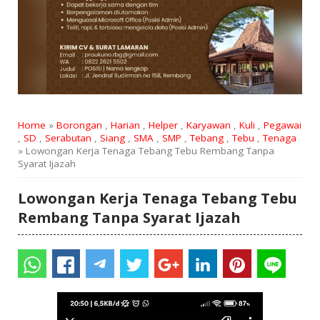
Home
»
Borongan
,
Harian
,
Helper
,
Karyawan
,
Kuli
,
Pegawai
,
SD
,
Serabutan
,
Siang
,
SMA
,
SMP
,
Tebang
,
Tebu
,
Tenaga
» Lowongan Kerja Tenaga Tebang Tebu Rembang Tanpa
Syarat Ijazah
Lowongan Kerja Tenaga Tebang Tebu
Rembang Tanpa Syarat Ijazah