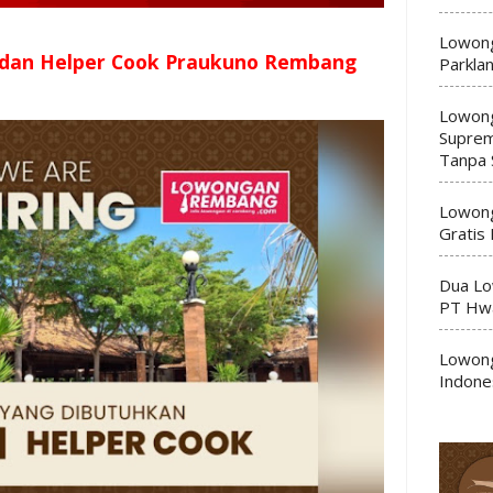
Lowong
 dan Helper Cook Praukuno Rembang
Parkla
Lowong
Suprem
Tanpa 
Lowong
Gratis
Dua Lo
PT Hwa
Lowong
Indone