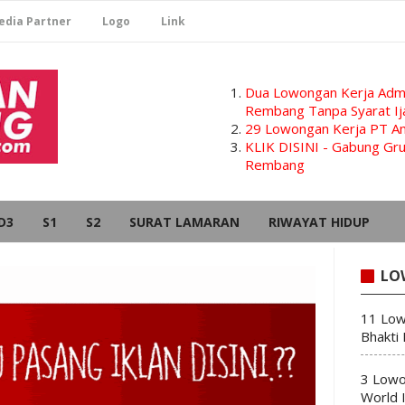
edia Partner
Logo
Link
Dua Lowongan Kerja Admi
Rembang Tanpa Syarat Ij
29 Lowongan Kerja PT Am
KLIK DISINI - Gabung G
Rembang
D3
S1
S2
SURAT LAMARAN
RIWAYAT HIDUP
LO
11 Low
Bhakti
3 Lowo
World 