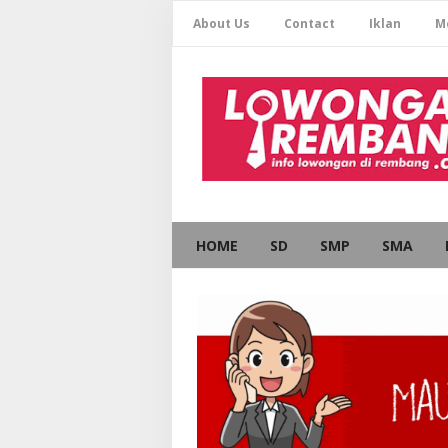
About Us
Contact
Iklan
M
HOME
SD
SMP
SMA