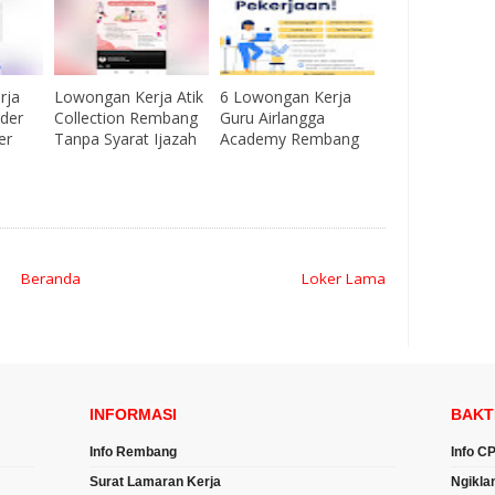
rja
Lowongan Kerja Atik
6 Lowongan Kerja
rder
Collection Rembang
Guru Airlangga
er
Tanpa Syarat Ijazah
Academy Rembang
Beranda
Loker Lama
INFORMASI
BAKT
Info Rembang
Info C
Surat Lamaran Kerja
Ngikla