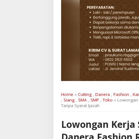
Home
»
Cutting
,
Danera
,
Fashion
,
Ka
,
Siang
,
SMA
,
SMP
,
Toko
» Lowongan 
Tanpa Syarat Ijazah
Lowongan Kerja 
Danera Fashion 