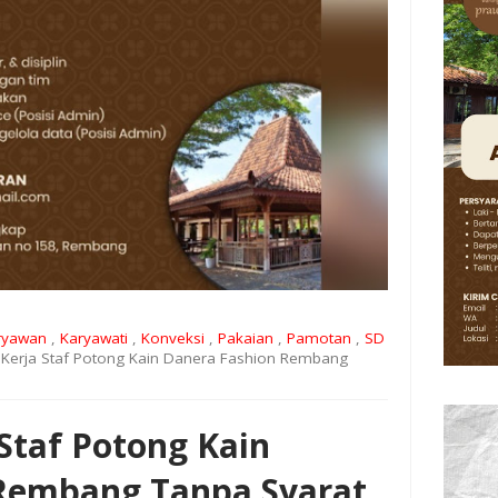
ryawan
,
Karyawati
,
Konveksi
,
Pakaian
,
Pamotan
,
SD
Kerja Staf Potong Kain Danera Fashion Rembang
Staf Potong Kain
Rembang Tanpa Syarat