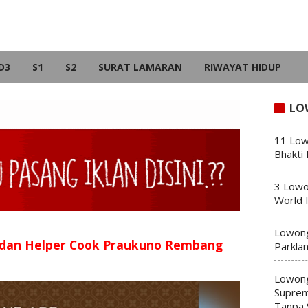
D3
S1
S2
SURAT LAMARAN
RIWAYAT HIDUP
LO
11 Low
Bhakti
3 Lowo
World 
Lowong
 dan Helper Cook Praukuno Rembang
Parkla
Lowong
Suprem
Tanpa 