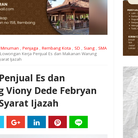
,
Minuman
,
Penjaga
,
Rembang Kota
,
SD
,
Siang
,
SMA
Lowongan Kerja Penjual Es dan Makanan Warung
arat Ijazah
Penjual Es dan
 Viony Dede Febryan
yarat Ijazah