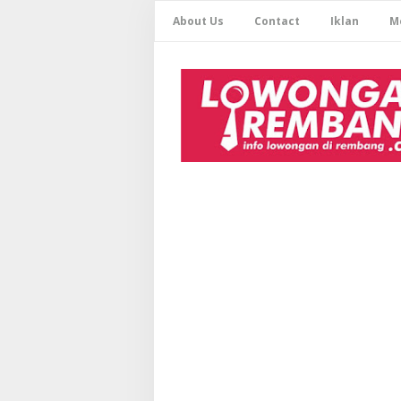
About Us
Contact
Iklan
M