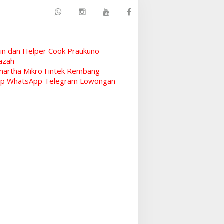
n dan Helper Cook Praukuno
azah
artha Mikro Fintek Rembang
rup WhatsApp Telegram Lowongan