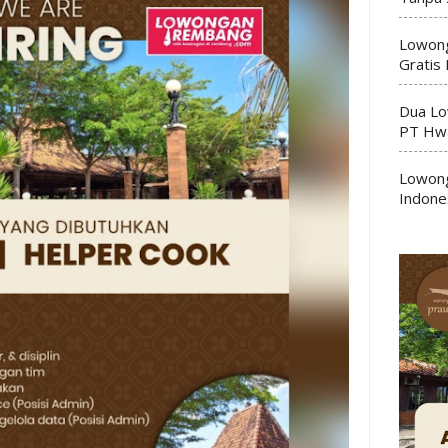
Lowong
Gratis
Dua Lo
PT Hwa
Lowong
Indone