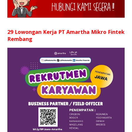
SD
SMP
SMA
29 Lowongan Kerja PT Amartha Mikro Fintek
Rembang
D3
S1
S2
SURAT LAMARAN
RIWAYAT HIDUP