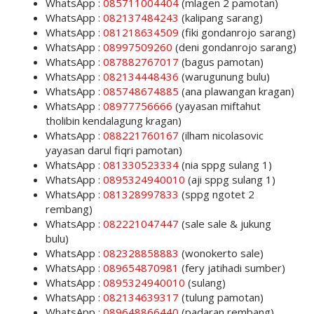
WhatsApp :
085711004404
(mlagen 2 pamotan)
WhatsApp :
082137484243
(kalipang sarang)
WhatsApp :
081218634509
(fiki gondanrojo sarang)
WhatsApp :
08997509260
(deni gondanrojo sarang)
WhatsApp :
087882767017
(bagus pamotan)
WhatsApp :
082134448436
(warugunung bulu)
WhatsApp :
085748674885
(ana plawangan kragan)
WhatsApp :
08977756666
(yayasan miftahut
tholibin kendalagung kragan)
WhatsApp :
088221760167
(ilham nicolasovic
yayasan darul fiqri pamotan)
WhatsApp :
081330523334
(nia sppg sulang 1)
WhatsApp :
0895324940010
(aji sppg sulang 1)
WhatsApp :
081328997833
(sppg ngotet 2
rembang)
WhatsApp :
082221047447
(sale sale & jukung
bulu)
WhatsApp :
082328858883
(wonokerto sale)
WhatsApp :
089654870981
(fery jatihadi sumber)
WhatsApp :
0895324940010
(sulang)
WhatsApp :
082134639317
(tulung pamotan)
WhatsApp :
089648866440
(padaran rembang)