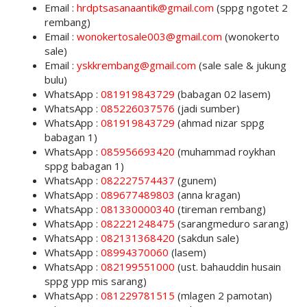
Email :
hrdptsasanaantik@gmail.com
(sppg ngotet 2
rembang)
Email :
wonokertosale003@gmail.com
(wonokerto
sale)
Email :
yskkrembang@gmail.com
(sale sale & jukung
bulu)
WhatsApp :
081919843729
(babagan 02 lasem)
WhatsApp :
085226037576
(jadi sumber)
WhatsApp :
081919843729
(ahmad nizar sppg
babagan 1)
WhatsApp :
085956693420
(muhammad roykhan
sppg babagan 1)
WhatsApp :
082227574437
(gunem)
WhatsApp :
089677489803
(anna kragan)
WhatsApp :
081330000340
(tireman rembang)
WhatsApp :
082221248475
(sarangmeduro sarang)
WhatsApp :
082131368420
(sakdun sale)
WhatsApp :
08994370060
(lasem)
WhatsApp :
082199551000
(ust. bahauddin husain
sppg ypp mis sarang)
WhatsApp :
081229781515
(mlagen 2 pamotan)