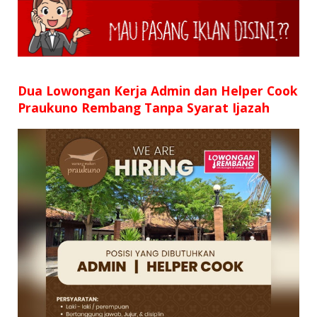
SD
SMP
SMA
Dua Lowongan Kerja Admin dan Helper Cook
Praukuno Rembang Tanpa Syarat Ijazah
D3
S1
S2
SURAT LAMARAN
RIWAYAT HIDUP