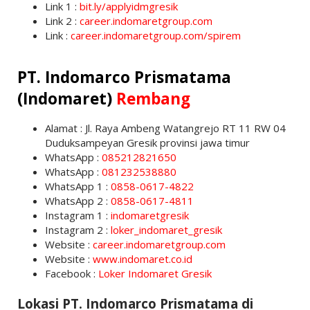
Link 1 :
bit.ly/applyidmgresik
Link 2 :
career.indomaretgroup.com
Link :
career.indomaretgroup.com/spirem
PT. Indomarco Prismatama
(Indomaret)
Rembang
Alamat : Jl. Raya Ambeng Watangrejo RT 11 RW 04
Duduksampeyan Gresik provinsi jawa timur
WhatsApp :
085212821650
WhatsApp :
081232538880
WhatsApp 1 :
0858-0617-4822
WhatsApp 2 :
0858-0617-4811
Instagram 1 :
indomaretgresik
Instagram 2 :
loker_indomaret_gresik
Website :
career.indomaretgroup.com
Website :
www.indomaret.co.id
Facebook :
Loker Indomaret Gresik
Lokasi PT. Indomarco Prismatama di