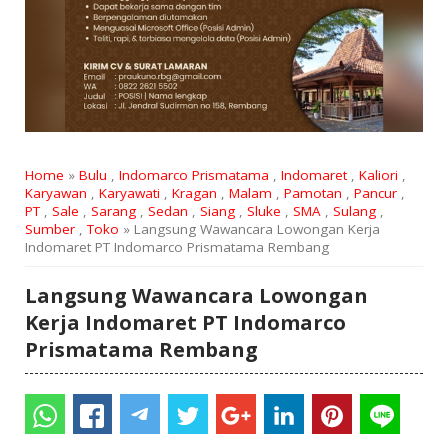
Home
»
Bulu
,
Indomarco Prismatama
,
Indomaret
,
Kaliori
,
Karyawan
,
Karyawati
,
Kragan
,
Malam
,
Pamotan
,
Pancur
,
PT
,
Sale
,
Sarang
,
Sedan
,
Siang
,
Sluke
,
SMA
,
Sulang
,
Sumber
,
Toko
» Langsung Wawancara Lowongan Kerja
Indomaret PT Indomarco Prismatama Rembang
Langsung Wawancara Lowongan
Kerja Indomaret PT Indomarco
Prismatama Rembang