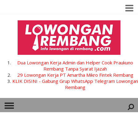
Dua Lowongan Kerja Admin dan Helper Cook Praukuno
Rembang Tanpa Syarat Ijazah
29 Lowongan Kerja PT Amartha Mikro Fintek Rembang
KLIK DISINI - Gabung Grup WhatsApp Telegram Lowongan
Rembang
HOME