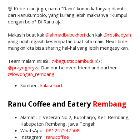
🤣 Kebetulan juga, nama "Ranu" konon katanyaq diambil
dari Ranukumbolo, yang kurang lebih maknanya "Kumpul
dengan bolo? Di Ranu aja".
Makasih buat kak
@ahmadbubukhori
dan kak
@rosikadyah
yang udah ngasih kesempatan buat kita main. Next time
mungkin kita bisa sharing hal-hal yang lebih mengasyikan.
Team malam ini: 📸 :
@bagustiopambudi
✍️ :
@prayogoryza
Dan our beloved friend and partner
@lowongan_rembang
Sumber :
kalasela.id
Ranu Coffee and Eatery
Rembang
Alamat : Jl. Veteran No.2, Kutoharjo, Kec. Rembang,
Kabupaten Rembang, Jawa Tengah
WhatsApp :
081247547508
Instagram :
ranucoffee