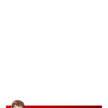
SD
SMP
SMA
D3
S1
S2
SURAT LAMARAN
RIWAYAT HIDUP