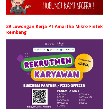
SD
SMP
SMA
29 Lowongan Kerja PT Amartha Mikro Fintek
Rembang
D3
S1
S2
SURAT LAMARAN
RIWAYAT HIDUP