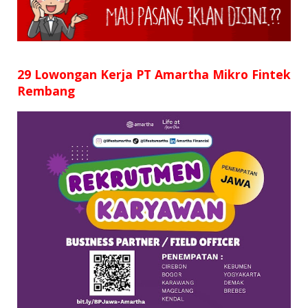
SD
SMP
SMA
29 Lowongan Kerja PT Amartha Mikro Fintek
Rembang
D3
S1
S2
SURAT LAMARAN
RIWAYAT HIDUP