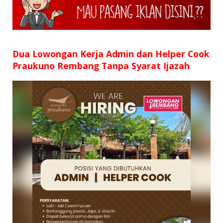
SD
SMP
SMA
Dua Lowongan Kerja Admin dan Helper Cook
Praukuno Rembang Tanpa Syarat Ijazah
D3
S1
S2
SURAT LAMARAN
RIWAYAT HIDUP