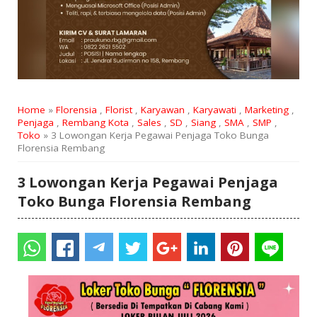
Home
»
Florensia
,
Florist
,
Karyawan
,
Karyawati
,
Marketing
,
Penjaga
,
Rembang Kota
,
Sales
,
SD
,
Siang
,
SMA
,
SMP
,
Toko
» 3 Lowongan Kerja Pegawai Penjaga Toko Bunga
Florensia Rembang
3 Lowongan Kerja Pegawai Penjaga
Toko Bunga Florensia Rembang