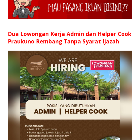
SD
SMP
SMA
Dua Lowongan Kerja Admin dan Helper Cook
Praukuno Rembang Tanpa Syarat Ijazah
D3
S1
S2
SURAT LAMARAN
RIWAYAT HIDUP