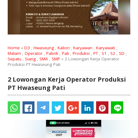
Home
»
D3
,
Hwaseung
,
Kaliori
,
Karyawan
,
Karyawati
,
Malam
,
Operator
,
Pabrik
,
Pati
,
Produksi
,
PT
,
S1
,
S2
,
SD
,
Sepatu
,
Siang
,
SMA
,
SMP
» 2 Lowongan Kerja Operator
Produksi PT Hwaseung Pati
2 Lowongan Kerja Operator Produksi
PT Hwaseung Pati