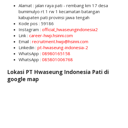
Alamat : jalan raya pati - rembang km 17 desa
bumimulyo rt 1 rw 1 kecamatan batangan
kabupaten pati provinsi jawa tengah
Kode pos : 59186
Instagram :
official_hwaseungindonesia2
Link :
career-hwp.hsinni.com
Email :
recruitment.hwp@hsinni.com
Linkedin :
pt-hwaseung-indonesia-2
WhatsApp :
08980165158
WhatsApp :
085801006768
Lokasi PT Hwaseung Indonesia Pati di
google map