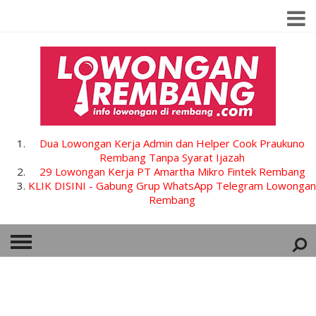
Dua Lowongan Kerja Admin dan Helper Cook Praukuno
Rembang Tanpa Syarat Ijazah
29 Lowongan Kerja PT Amartha Mikro Fintek Rembang
KLIK DISINI - Gabung Grup WhatsApp Telegram Lowongan
Rembang
HOME