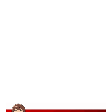
SD
SMP
SMA
D3
S1
S2
SURAT LAMARAN
RIWAYAT HIDUP