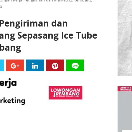
ongan Kerja Pengiriman dan Marketing Kembang
ng
Pengiriman dan
ng Sepasang Ice Tube
mbang