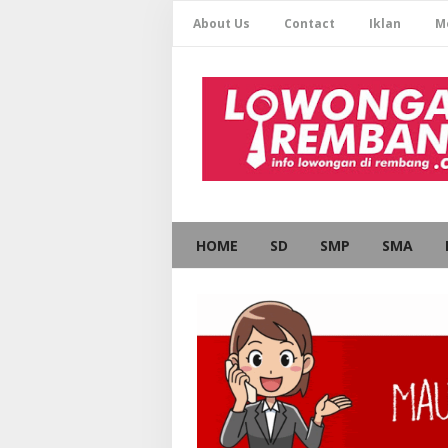
About Us
Contact
Iklan
M
HOME
SD
SMP
SMA