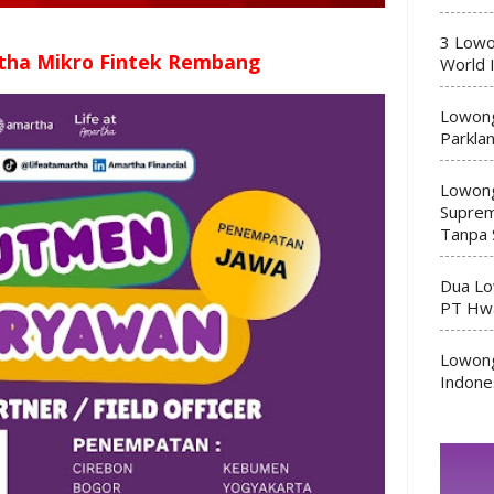
3 Lowo
tha Mikro Fintek Rembang
World 
Lowong
Parkla
Lowong
Suprem
Tanpa 
Dua Lo
PT Hwa
Lowong
Indone