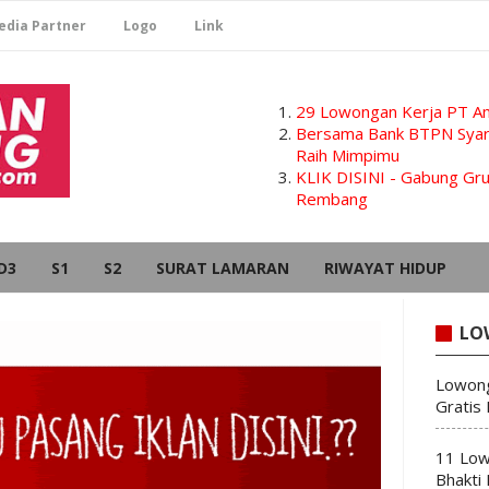
edia Partner
Logo
Link
29 Lowongan Kerja PT Am
Bersama Bank BTPN Syari
Raih Mimpimu
KLIK DISINI - Gabung G
Rembang
D3
S1
S2
SURAT LAMARAN
RIWAYAT HIDUP
LO
Lowong
Gratis
11 Low
Bhakti