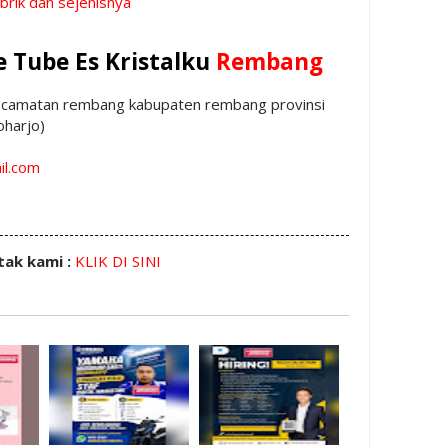
brik dan sejenisnya
 Tube Es Kristalku
Rembang
 kecamatan rembang kabupaten rembang provinsi
oharjo)
il.com
tak kami :
KLIK DI SINI