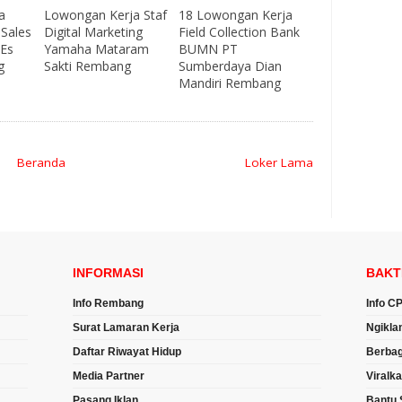
a
Lowongan Kerja Staf
18 Lowongan Kerja
 Sales
Digital Marketing
Field Collection Bank
 Es
Yamaha Mataram
BUMN PT
g
Sakti Rembang
Sumberdaya Dian
Mandiri Rembang
Beranda
Loker Lama
INFORMASI
BAKT
Info Rembang
Info C
Surat Lamaran Kerja
Ngikla
Daftar Riwayat Hidup
Berbag
Media Partner
Viralk
Pasang Iklan
Bantu 