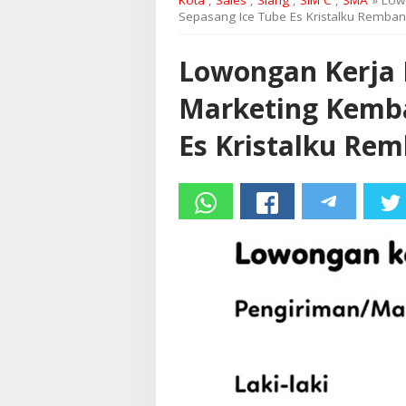
Kota
,
Sales
,
Siang
,
SIM C
,
SMA
» Low
Sepasang Ice Tube Es Kristalku Remba
Lowongan Kerja 
Marketing Kemba
Es Kristalku Re