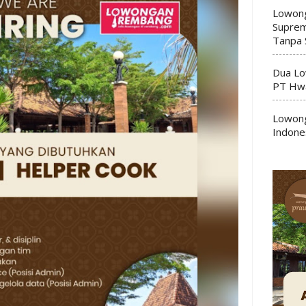
Lowong
Suprem
Tanpa 
Dua Lo
PT Hwa
Lowong
Indone