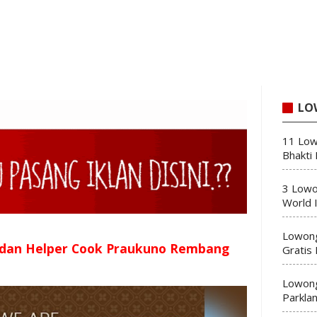
LO
11 Low
Bhakti
3 Lowo
World 
Lowong
 dan Helper Cook Praukuno Rembang
Gratis
Lowong
Parkla