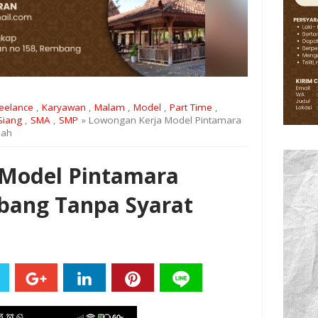
eelance
,
Karyawan
,
Malam
,
Model
,
Part Time
,
Siang
,
SMA
,
SMP
» Lowongan Kerja Model Pintamara
zah
 Model Pintamara
bang Tanpa Syarat