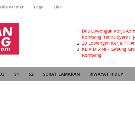
edia Partner
Logo
Link
Dua Lowongan Kerja Admi
Rembang Tanpa Syarat Ij
29 Lowongan Kerja PT Am
KLIK DISINI - Gabung G
Rembang
D3
S1
S2
SURAT LAMARAN
RIWAYAT HIDUP