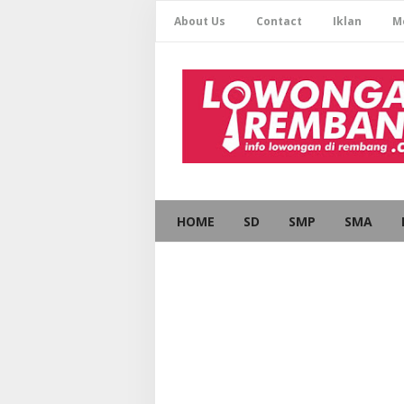
About Us
Contact
Iklan
M
HOME
SD
SMP
SMA