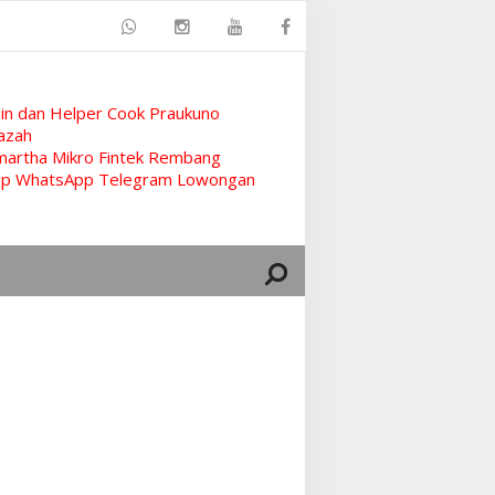
n dan Helper Cook Praukuno
azah
artha Mikro Fintek Rembang
rup WhatsApp Telegram Lowongan