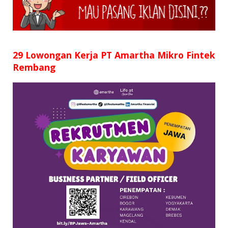
SD
SMP
SMA
29 Lowongan Kerja PT Amartha Mikro Fintek
Rembang
D3
S1
S2
SURAT LAMARAN
RIWAYAT HIDUP