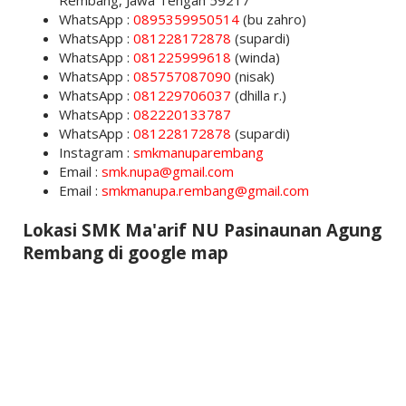
Rembang, Jawa Tengah 59217
WhatsApp :
0895359950514
(bu zahro)
WhatsApp :
081228172878
(supardi)
WhatsApp :
081225999618
(winda)
WhatsApp :
085757087090
(nisak)
WhatsApp :
081229706037
(dhilla r.)
WhatsApp :
082220133787
WhatsApp :
081228172878
(supardi)
Instagram :
smkmanuparembang
Email :
smk.nupa@gmail.com
Email :
smkmanupa.rembang@gmail.com
Lokasi SMK Ma'arif NU Pasinaunan Agung
Rembang di google map