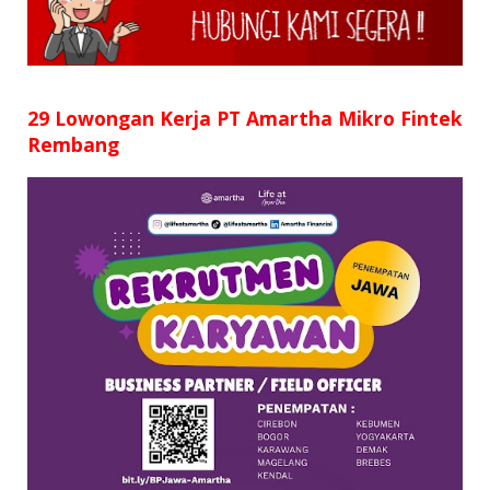
SD
SMP
SMA
29 Lowongan Kerja PT Amartha Mikro Fintek
Rembang
D3
S1
S2
SURAT LAMARAN
RIWAYAT HIDUP