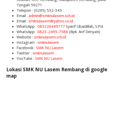
Tengah 59271
Telepon : (0295) 532-345
Email :
admin@smknulasem.sch.id
Email :
smknulasem@yahoo.co.id
WhatsApp :
085226449777
Syarif Ubaidillah, S.Pd.
WhatsApp :
0823-2495-7588
(Bpk. Arif Dimyati)
Website :
smknulasem.sch.id
Instagram :
smknulasem
Facebook :
SMK NU Lasem
Twitter :
smknulasem
YouTube :
SMK NU Lasem
Lokasi SMK NU Lasem Rembang di google
map