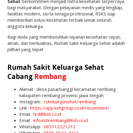
Sehat
berkomitmen menjadi mitra kesehatan terpercaya
bagi masyarakat. Dengan pelayanan medis yang lengkap,
fasilitas modern, serta tenaga profesional, RSKS siap
memberikan solusi kesehatan terbaik untuk seluruh
anggota keluarga.
Bagi Anda yang membutuhkan layanan kesehatan cepat,
aman, dan berkualitas, Rumah Sakit Keluarga Sehat adalah
pilihan yang tepat.
Rumah Sakit Keluarga Sehat
Cabang
Rembang
Alamat : desa pasarbanggi kecamatan rembang
kabupaten rembang provinsi jawa tengah
Instagram :
rskeluargasehat.rembang
Link :
https://app.kshgroup.co.id/recuitment/
Email :
hrd@ksh.co.id
Email :
info.kshrembang@ksh.co.id
WhatsApp :
085712221212
WhatsApp :
0896-9111-9111