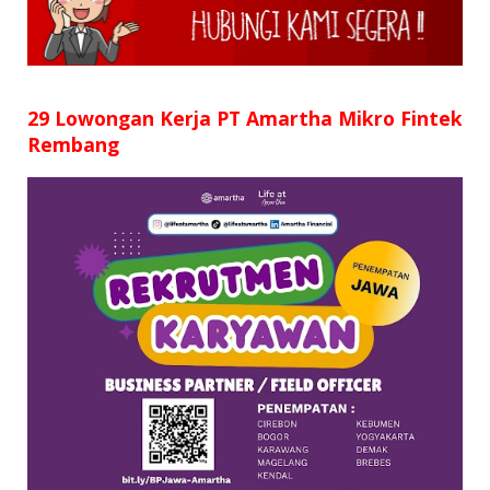
SD
SMP
SMA
29 Lowongan Kerja PT Amartha Mikro Fintek
Rembang
D3
S1
S2
SURAT LAMARAN
RIWAYAT HIDUP