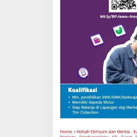
Home
»
Hohah Dimsum dan Mentai
,
K