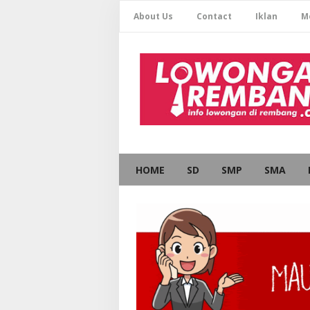
About Us
Contact
Iklan
M
HOME
SD
SMP
SMA