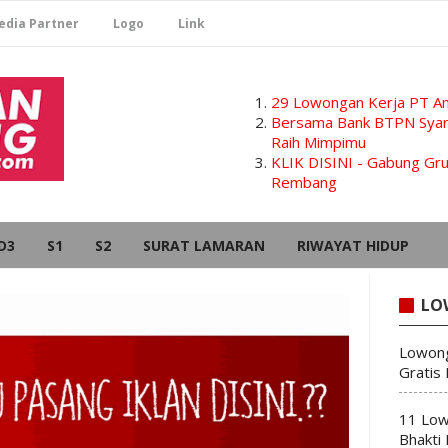
edia Partner
Logo
Link
29 Lowongan Kerja PT Am
Bersama Bank BTPN Syari
Raih Mimpimu
KLIK DISINI - Gabung G
Rembang
D3
S1
S2
SURAT LAMARAN
RIWAYAT HIDUP
LO
Lowong
Gratis
11 Low
Bhakti