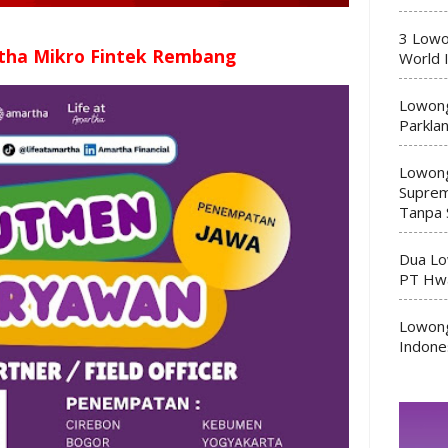
3 Lowo
tha Mikro Fintek Rembang
World 
Lowong
Parkla
Lowong
Suprem
Tanpa 
Dua Lo
PT Hwa
Lowong
Indone