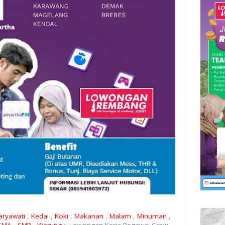
aryawati
,
Kedai
,
Koki
,
Makanan
,
Malam
,
Minuman
,