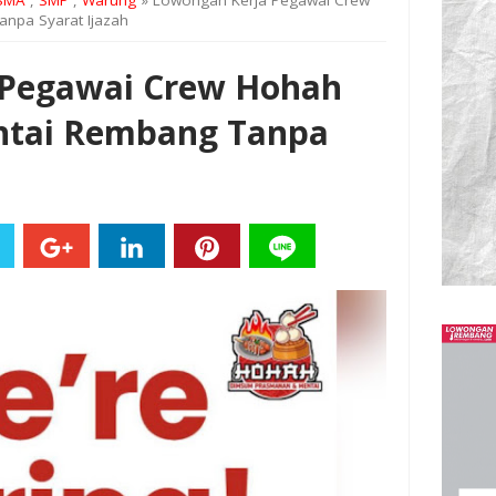
SMA
,
SMP
,
Warung
» Lowongan Kerja Pegawai Crew
npa Syarat Ijazah
 Pegawai Crew Hohah
tai Rembang Tanpa