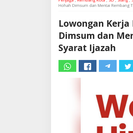
Penjaga
,
Rembang Kota
,
SD
,
Siang
,
Hohah Dimsum dan Mentai Rembang Ta
Lowongan Kerja
Dimsum dan Men
Syarat Ijazah