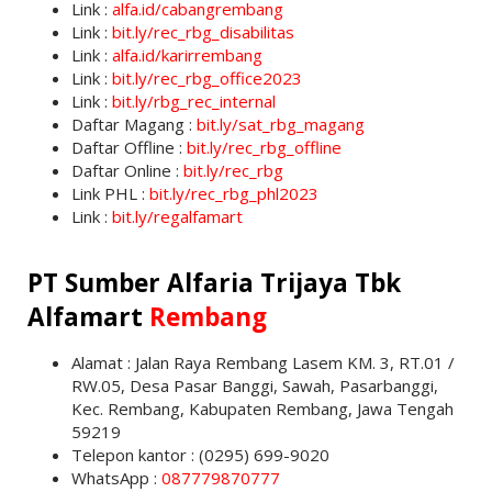
Link :
alfa.id/cabangrembang
Link :
bit.ly/rec_rbg_disabilitas
Link :
alfa.id/karirrembang
Link :
bit.ly/rec_rbg_office2023
Link :
bit.ly/rbg_rec_internal
Daftar Magang :
bit.ly/sat_rbg_magang
Daftar Offline :
bit.ly/rec_rbg_offline
Daftar Online :
bit.ly/rec_rbg
Link PHL :
bit.ly/rec_rbg_phl2023
Link :
bit.ly/regalfamart
PT Sumber Alfaria Trijaya Tbk
Alfamart
Rembang
Alamat : Jalan Raya Rembang Lasem KM. 3, RT.01 /
RW.05, Desa Pasar Banggi, Sawah, Pasarbanggi,
Kec. Rembang, Kabupaten Rembang, Jawa Tengah
59219
Telepon kantor : (0295) 699-9020
WhatsApp :
087779870777