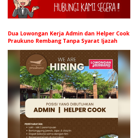
SD
SMP
SMA
Dua Lowongan Kerja Admin dan Helper Cook
Praukuno Rembang Tanpa Syarat Ijazah
D3
S1
S2
SURAT LAMARAN
RIWAYAT HIDUP