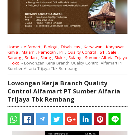
Home
»
Alfamart
,
Biologi
,
Disabilitas
,
Karyawan
,
Karyawati
,
Kimia
,
Malam
,
Pamotan
,
PT
,
Quality Control
,
S1
,
Sale
,
Sarang
,
Sedan
,
Siang
,
Sluke
,
Sulang
,
Sumber Alfaria Trijaya
,
Toko
» Lowongan Kerja Branch Quality Control Alfamart PT
Sumber Alfaria Trijaya Tbk Rembang
Lowongan Kerja Branch Quality
Control Alfamart PT Sumber Alfaria
Trijaya Tbk Rembang