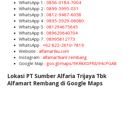
WhatsApp 1 :
0856-0184-7004
WhatsApp 2 :
0899-5995-031
WhatsApp 3 :
0812-9467-6058
WhatsApp 4 :
0895-3929-06080
WhatsApp 5 :
081294675645
WhatsApp 6 :
089620640704
WhatsApp 7 :
08995812773
WhatsApp :
+62 822-2610-7819
Website :
alfamartku.com
Instagram :
alfamartkarir.rembang
Google Map :
goo.gl/maps/9KRkXDFfdz94cPGA8
Lokasi PT Sumber Alfaria Trijaya Tbk
Alfamart Rembang di Google Maps