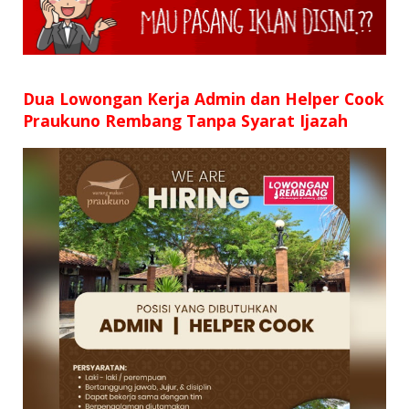
SD
SMP
SMA
Dua Lowongan Kerja Admin dan Helper Cook
Praukuno Rembang Tanpa Syarat Ijazah
D3
S1
S2
SURAT LAMARAN
RIWAYAT HIDUP