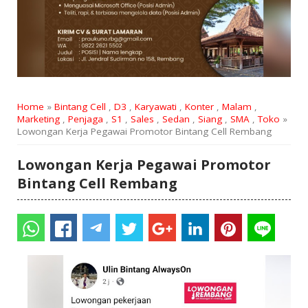
Home
»
Bintang Cell
,
D3
,
Karyawati
,
Konter
,
Malam
,
Marketing
,
Penjaga
,
S1
,
Sales
,
Sedan
,
Siang
,
SMA
,
Toko
»
Lowongan Kerja Pegawai Promotor Bintang Cell Rembang
Lowongan Kerja Pegawai Promotor
Bintang Cell Rembang