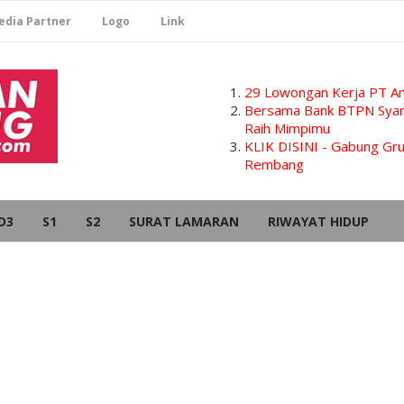
edia Partner
Logo
Link
29 Lowongan Kerja PT Am
Bersama Bank BTPN Syari
Raih Mimpimu
KLIK DISINI - Gabung G
Rembang
D3
S1
S2
SURAT LAMARAN
RIWAYAT HIDUP