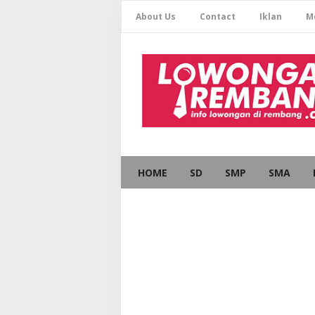
About Us
Contact
Iklan
M
HOME
SD
SMP
SMA