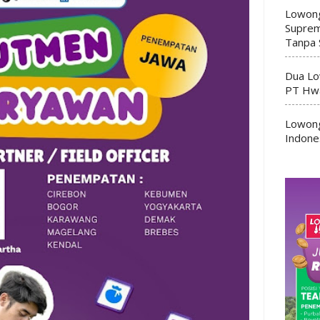
Lowong
Suprem
Tanpa 
Dua Lo
PT Hwa
Lowong
Indone