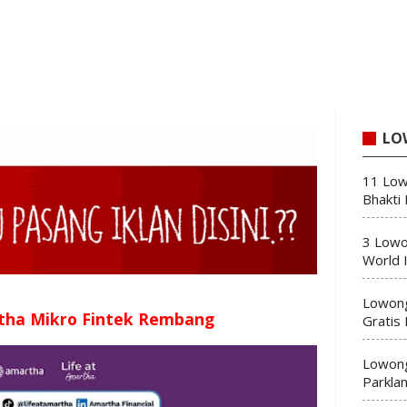
LO
11 Low
Bhakti
3 Lowo
World 
Lowong
tha Mikro Fintek Rembang
Gratis
Lowong
Parkla