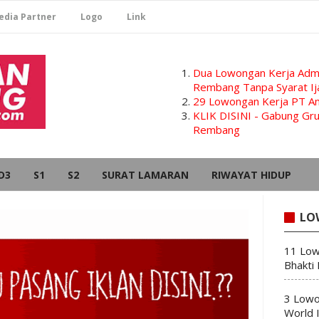
edia Partner
Logo
Link
Dua Lowongan Kerja Admi
Rembang Tanpa Syarat Ij
29 Lowongan Kerja PT Am
KLIK DISINI - Gabung G
Rembang
D3
S1
S2
SURAT LAMARAN
RIWAYAT HIDUP
LO
11 Low
Bhakti
3 Lowo
World 