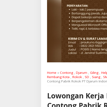
Home
»
Contong
,
Djarum
,
Giling
,
Hel
Rembang Kota
,
Rokok
,
SD
,
Siang
,
S
Contong Pabrik Rokok PT Djarum Indon
Lowongan Kerja 
Contong Pabrik 