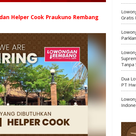
Lowong
 dan Helper Cook Praukuno Rembang
Gratis
Lowong
Parkla
Lowong
Suprem
Tanpa 
Dua Lo
PT Hwa
Lowong
Indone