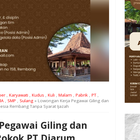
per
,
Karyawati
,
Kudus
,
Kuli
,
Malam
,
Pabrik
,
PT
,
MA
,
SMP
,
Sulang
» Lowongan Kerja Pegawai Giling dan
esia Rembang Tanpa Syarat Ijazah
Pegawai Giling dan
Rokok PT Djarum