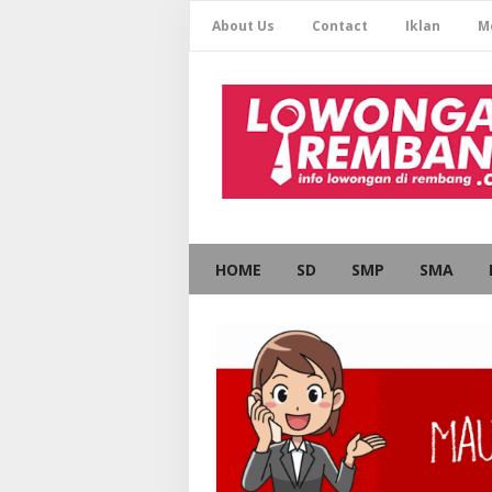
About Us
Contact
Iklan
M
HOME
SD
SMP
SMA