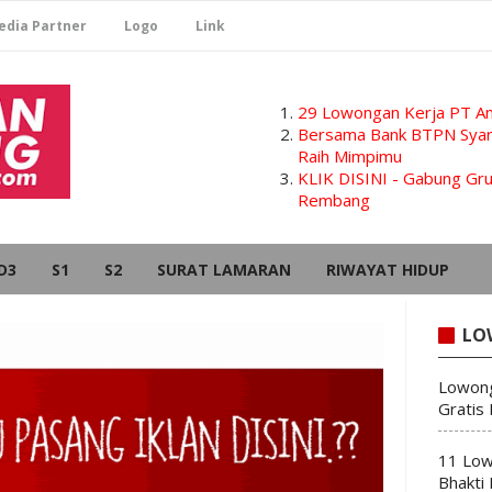
edia Partner
Logo
Link
29 Lowongan Kerja PT Am
Bersama Bank BTPN Syari
Raih Mimpimu
KLIK DISINI - Gabung G
Rembang
D3
S1
S2
SURAT LAMARAN
RIWAYAT HIDUP
LO
Lowong
Gratis
11 Low
Bhakti