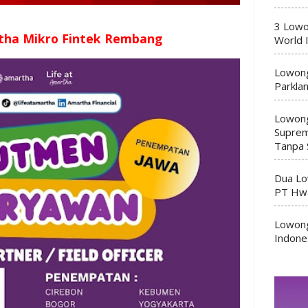
3 Lowo
tha Mikro Fintek Rembang
World 
Lowong
Parkla
Lowong
Suprem
Tanpa 
Dua Lo
PT Hwa
Lowong
Indone