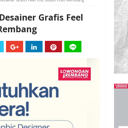
esainer Grafis Feel You Studio Foto Rembang
esainer Grafis Feel
 Rembang