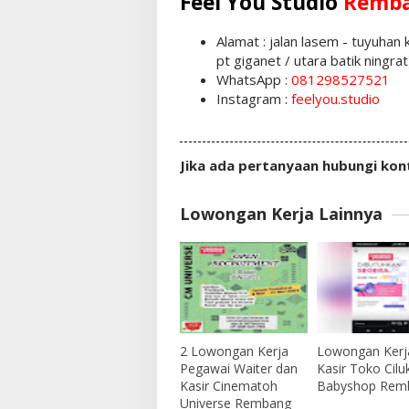
Feel You Studio
Remb
Alamat : jalan lasem - tuyuha
pt giganet / utara batik ningrat
WhatsApp :
081298527521
Instagram :
feelyou.studio
Jika ada pertanyaan hubungi kon
Lowongan Kerja Lainnya
2 Lowongan Kerja
Lowongan Kerj
Pegawai Waiter dan
Kasir Toko Cil
Kasir Cinematoh
Babyshop Rem
Universe Rembang