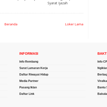
Syarat Ijazah
Beranda
Loker Lama
INFORMASI
BAKT
Info Rembang
Info C
Surat Lamaran Kerja
Ngikla
Daftar Riwayat Hidup
Berbag
Media Partner
Viralk
Pasang Iklan
Bantu 
Daftar Link
Bakul