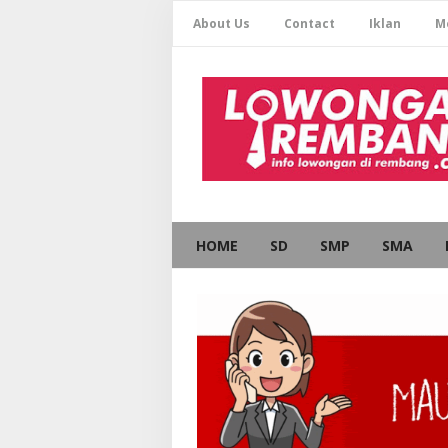
About Us
Contact
Iklan
M
HOME
SD
SMP
SMA