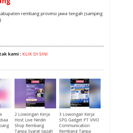
ang
n kabupaten rembang provinsi jawa tengah (samping
)
tak kami :
KLIK DI SINI
a
2 Lowongan Kerja
3 Lowongan Kerja
ukbaa
Host Live Nindin
SPG Gadget PT VIVO
bang
Shop Rembang
Communication
Tanpa Syarat Ijazah
Rembang Tanpa