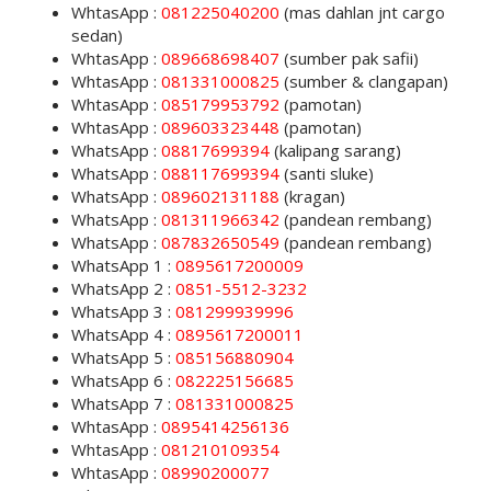
WhtasApp :
081225040200
(mas dahlan jnt cargo
sedan)
WhtasApp :
089668698407
(sumber pak safii)
WhtasApp :
081331000825
(sumber & clangapan)
WhtasApp :
085179953792
(pamotan)
WhtasApp :
089603323448
(pamotan)
WhatsApp :
08817699394
(kalipang sarang)
WhatsApp :
088117699394
(santi sluke)
WhatsApp :
089602131188
(kragan)
WhatsApp :
081311966342
(pandean rembang)
WhatsApp :
087832650549
(pandean rembang)
WhatsApp 1 :
0895617200009
WhatsApp 2 :
0851-5512-3232
WhatsApp 3 :
081299939996
WhatsApp 4 :
0895617200011
WhatsApp 5 :
085156880904
WhatsApp 6 :
082225156685
WhatsApp 7 :
081331000825
WhtasApp :
0895414256136
WhtasApp :
081210109354
WhtasApp :
08990200077