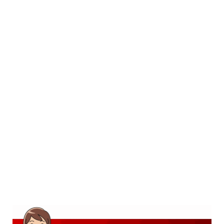
SD
SMP
SMA
D3
S1
S2
SURAT LAMARAN
RIWAYAT HIDUP