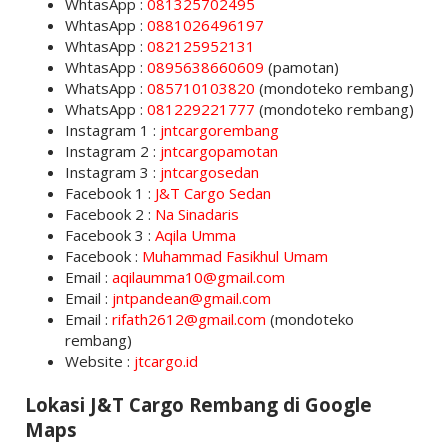
WhtasApp :
081325702495
WhtasApp :
0881026496197
WhtasApp :
082125952131
WhtasApp :
0895638660609
(pamotan)
WhatsApp :
085710103820
(mondoteko rembang)
WhatsApp :
081229221777
(mondoteko rembang)
Instagram 1 :
jntcargorembang
Instagram 2 :
jntcargopamotan
Instagram 3 :
jntcargosedan
Facebook 1 :
J&T Cargo Sedan
Facebook 2 :
Na Sinadaris
Facebook 3 :
Aqila Umma
Facebook :
Muhammad Fasikhul Umam
Email :
aqilaumma10@gmail.com
Email :
jntpandean@gmail.com
Email :
rifath2612@gmail.com
(mondoteko
rembang)
Website :
jtcargo.id
Lokasi J&T Cargo Rembang di Google
Maps