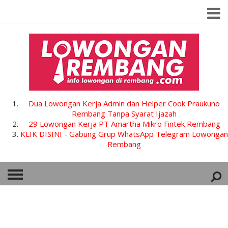
Dua Lowongan Kerja Admin dan Helper Cook Praukuno
Rembang Tanpa Syarat Ijazah
29 Lowongan Kerja PT Amartha Mikro Fintek Rembang
KLIK DISINI - Gabung Grup WhatsApp Telegram Lowongan
Rembang
HOME