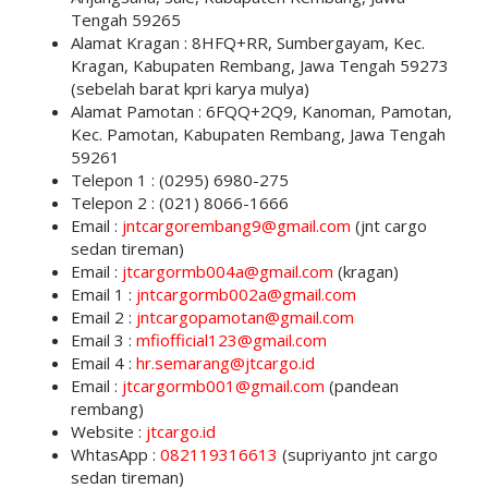
Tengah 59265
Alamat Kragan : 8HFQ+RR, Sumbergayam, Kec.
Kragan, Kabupaten Rembang, Jawa Tengah 59273
(sebelah barat kpri karya mulya)
Alamat Pamotan : 6FQQ+2Q9, Kanoman, Pamotan,
Kec. Pamotan, Kabupaten Rembang, Jawa Tengah
59261
Telepon 1 : (0295) 6980-275
Telepon 2 : (021) 8066-1666
Email :
jntcargorembang9@gmail.com
(jnt cargo
sedan tireman)
Email :
jtcargormb004a@gmail.com
(kragan)
Email 1 :
jntcargormb002a@gmail.com
Email 2 :
jntcargopamotan@gmail.com
Email 3 :
mfiofficial123@gmail.com
Email 4 :
hr.semarang@jtcargo.id
Email :
jtcargormb001@gmail.com
(pandean
rembang)
Website :
jtcargo.id
WhtasApp :
082119316613
(supriyanto jnt cargo
sedan tireman)