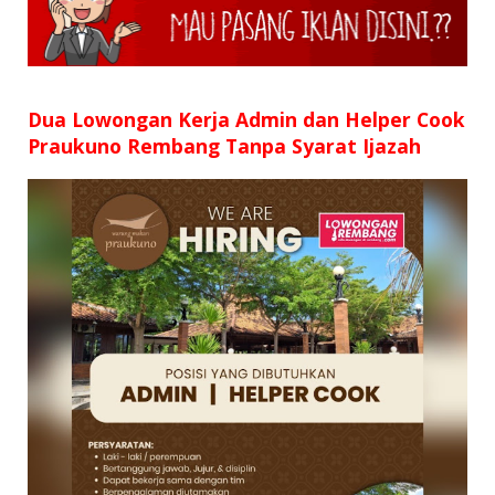
SD
SMP
SMA
Dua Lowongan Kerja Admin dan Helper Cook
Praukuno Rembang Tanpa Syarat Ijazah
D3
S1
S2
SURAT LAMARAN
RIWAYAT HIDUP