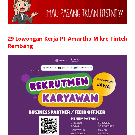
SD
SMP
SMA
29 Lowongan Kerja PT Amartha Mikro Fintek
Rembang
D3
S1
S2
SURAT LAMARAN
RIWAYAT HIDUP