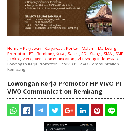
Home
»
Karyawan
,
Karyawati
,
Konter
,
Malam
,
Marketing
,
Promotor
,
PT
,
Rembang Kota
,
Sales
,
SD
,
Siang
,
SMA
,
SMP
,
Toko
,
VIVO
,
VIVO Communication
,
Zhi Sheng Indonesia
»
Lowongan Kerja Promotor HP VIVO PT VIVO Communication
Rembang
Lowongan Kerja Promotor HP VIVO PT
VIVO Communication Rembang