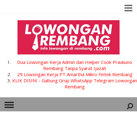
Dua Lowongan Kerja Admin dan Helper Cook Praukuno
Rembang Tanpa Syarat Ijazah
29 Lowongan Kerja PT Amartha Mikro Fintek Rembang
KLIK DISINI - Gabung Grup WhatsApp Telegram Lowongan
Rembang
HOME