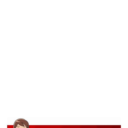
SD
SMP
SMA
D3
S1
S2
SURAT LAMARAN
RIWAYAT HIDUP