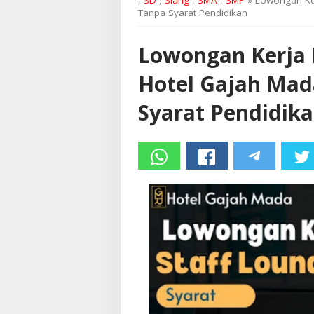
,
SD
,
Siang
,
SMA
,
SMP
» Lowongan Ke
Tanpa Syarat Pendidikan
Lowongan Kerja 
Hotel Gajah Ma
Syarat Pendidik