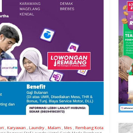
ori
,
Karyawan
,
Laundry
,
Malam
,
Mes
,
Rembang Kota