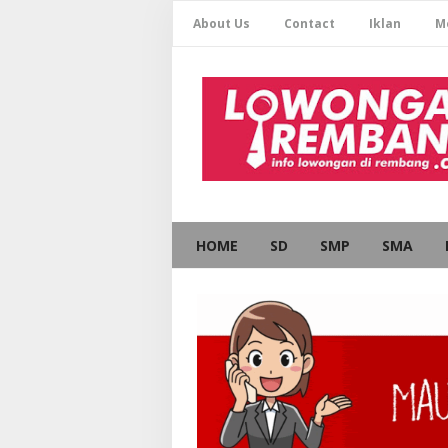
About Us
Contact
Iklan
M
HOME
SD
SMP
SMA