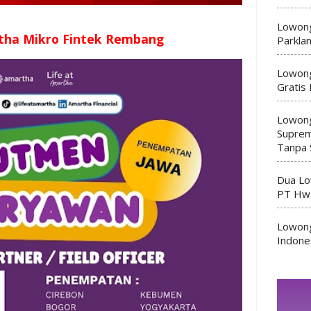
Lowong
tha Mikro Fintek Rembang
Parkla
Lowong
Gratis
Lowong
Suprem
Tanpa 
Dua Lo
PT Hwa
Lowong
Indone