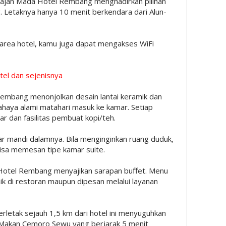
ajah Mada Hotel Rembang menghadirkan pilihan
Letaknya hanya 10 menit berkendara dari Alun-
i area hotel, kamu juga dapat mengakses WiFi
tel dan sejenisnya
embang menonjolkan desain lantai keramik dan
haya alami matahari masuk ke kamar. Setiap
ar dan fasilitas pembuat kopi/teh.
r mandi dalamnya. Bila menginginkan ruang duduk,
bisa memesan tipe kamar suite.
a Hotel Rembang menyajikan sarapan buffet. Menu
ik di restoran maupun dipesan melalui layanan
terletak sejauh 1,5 km dari hotel ini menyuguhkan
 Makan Cemoro Sewu yang berjarak 5 menit