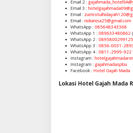
Email 2 :
gajahmada_hotel9A@
Email 3 :
hotelgajahmada09@g
Email :
zumrotulhidayah120@g
Email :
nidianisa25@gmail.com
WhatsApp :
085648343368
WhatsApp 1 :
089633480862
(
WhatsApp 2 :
089580029912
WhatsApp 3 :
0856-0031-289
WhatsApp 4 :
0811-2999-922
Instagram :
hotelgajahmadar
Instagram :
gajahmadaspbu
Facebook :
Hotel Gajah Mada
Lokasi Hotel Gajah Mada 