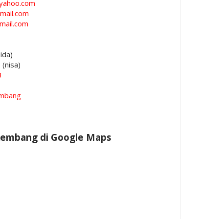
yahoo.com
mail.com
mail.com
ida)
5
(nisa)
3
embang_
Rembang di Google Maps