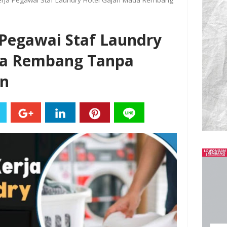
rja Pegawai Staf Laundry Hotel Gajah Mada Rembang
Pegawai Staf Laundry
da Rembang Tanpa
an