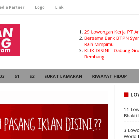
edia Partner
Logo
Link
29 Lowongan Kerja PT Am
Bersama Bank BTPN Syari
Raih Mimpimu
KLIK DISINI - Gabung G
Rembang
D3
S1
S2
SURAT LAMARAN
RIWAYAT HIDUP
LO
11 Low
Bhakti
3 Lowo
World 