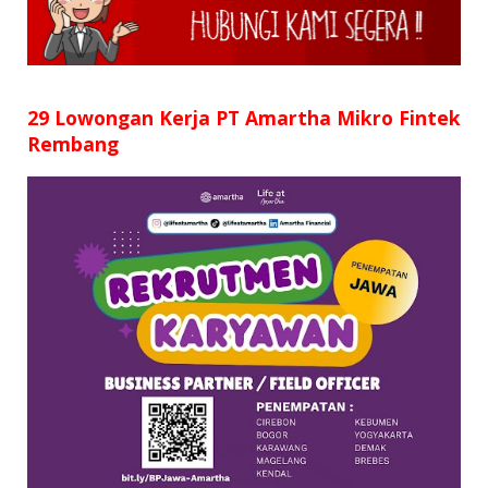
SD
SMP
SMA
29 Lowongan Kerja PT Amartha Mikro Fintek
Rembang
D3
S1
S2
SURAT LAMARAN
RIWAYAT HIDUP