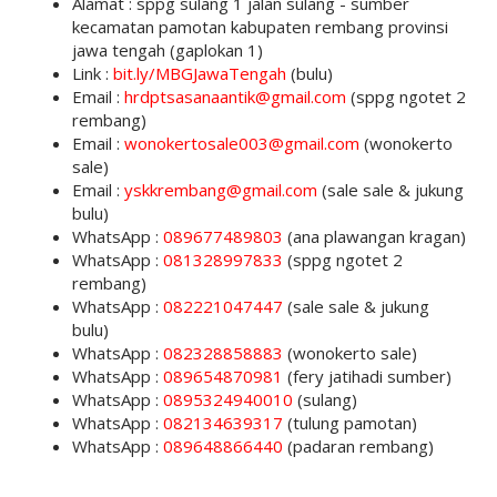
Alamat : sppg sulang 1 jalan sulang - sumber
kecamatan pamotan kabupaten rembang provinsi
jawa tengah (gaplokan 1)
Link :
bit.ly/MBGJawaTengah
(bulu)
Email :
hrdptsasanaantik@gmail.com
(sppg ngotet 2
rembang)
Email :
wonokertosale003@gmail.com
(wonokerto
sale)
Email :
yskkrembang@gmail.com
(sale sale & jukung
bulu)
WhatsApp :
089677489803
(ana plawangan kragan)
WhatsApp :
081328997833
(sppg ngotet 2
rembang)
WhatsApp :
082221047447
(sale sale & jukung
bulu)
WhatsApp :
082328858883
(wonokerto sale)
WhatsApp :
089654870981
(fery jatihadi sumber)
WhatsApp :
0895324940010
(sulang)
WhatsApp :
082134639317
(tulung pamotan)
WhatsApp :
089648866440
(padaran rembang)