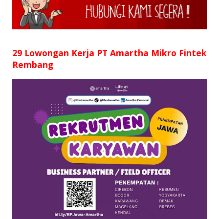
SD
SMP
SMA
29 Lowongan Kerja PT Amartha Mikro Fintek
Rembang
D3
S1
S2
SURAT LAMARAN
RIWAYAT HIDUP