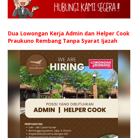
SD
SMP
SMA
Dua Lowongan Kerja Admin dan Helper Cook
Praukuno Rembang Tanpa Syarat Ijazah
D3
S1
S2
SURAT LAMARAN
RIWAYAT HIDUP