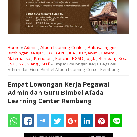
Home
»
Admin
,
Afada Learning Center
,
Bahasa Inggris
,
Bimbingan Belajar
,
D3
,
Guru
,
IPA
,
Karyawati
,
Lasem
,
Matematika
,
Pamotan
,
Pancur
,
PGSD
,
pgtk
,
Rembang Kota
,
S1
,
S2
,
Siang
,
Staf
» Empat Lowongan Kerja Pegawai
Admin dan Guru Bimbel Afada Learning Center Rembang
Empat Lowongan Kerja Pegawai
Admin dan Guru Bimbel Afada
Learning Center Rembang