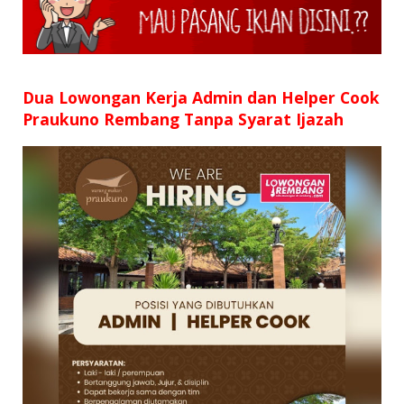
SD
SMP
SMA
Dua Lowongan Kerja Admin dan Helper Cook
Praukuno Rembang Tanpa Syarat Ijazah
D3
S1
S2
SURAT LAMARAN
RIWAYAT HIDUP