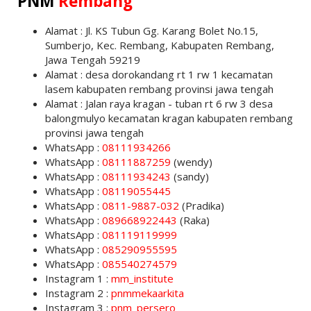
PNM
Rembang
Alamat : Jl. KS Tubun Gg. Karang Bolet No.15,
Sumberjo, Kec. Rembang, Kabupaten Rembang,
Jawa Tengah 59219
Alamat : desa dorokandang rt 1 rw 1 kecamatan
lasem kabupaten rembang provinsi jawa tengah
Alamat : Jalan raya kragan - tuban rt 6 rw 3 desa
balongmulyo kecamatan kragan kabupaten rembang
provinsi jawa tengah
WhatsApp :
08111934266
WhatsApp :
08111887259
(wendy)
WhatsApp :
08111934243
(sandy)
WhatsApp :
08119055445
WhatsApp :
0811-9887-032
(Pradika)
WhatsApp :
089668922443
(Raka)
WhatsApp :
081119119999
WhatsApp :
085290955595
WhatsApp :
085540274579
Instagram 1 :
mm_institute
Instagram 2 :
pnmmekaarkita
Instagram 3 :
pnm_persero