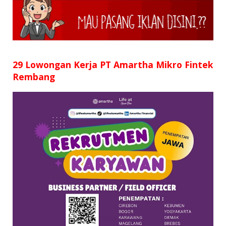
SD
SMP
SMA
29 Lowongan Kerja PT Amartha Mikro Fintek
Rembang
D3
S1
S2
SURAT LAMARAN
RIWAYAT HIDUP