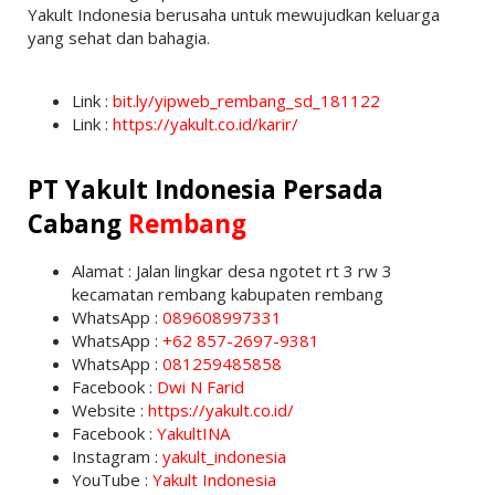
Yakult Indonesia berusaha untuk mewujudkan keluarga
yang sehat dan bahagia.
Link :
bit.ly/yipweb_rembang_sd_181122
Link :
https://yakult.co.id/karir/
PT Yakult Indonesia Persada
Cabang
Rembang
Alamat : Jalan lingkar desa ngotet rt 3 rw 3
kecamatan rembang kabupaten rembang
WhatsApp :
089608997331
WhatsApp :
+62 857-2697-9381
WhatsApp :
081259485858
Facebook :
Dwi N Farid
Website :
https://yakult.co.id/
Facebook :
YakultINA
Instagram :
yakult_indonesia
YouTube :
Yakult Indonesia