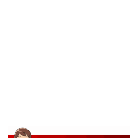
SD
SMP
SMA
D3
S1
S2
SURAT LAMARAN
RIWAYAT HIDUP