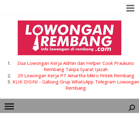
Dua Lowongan Kerja Admin dan Helper Cook Praukuno
Rembang Tanpa Syarat Ijazah
29 Lowongan Kerja PT Amartha Mikro Fintek Rembang
KLIK DISINI - Gabung Grup WhatsApp Telegram Lowongan
Rembang
HOME