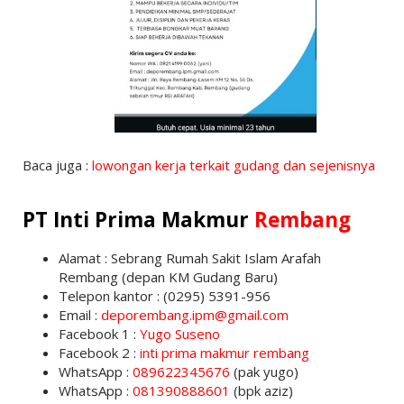
Baca juga :
lowongan kerja terkait gudang dan sejenisnya
PT Inti Prima Makmur
Rembang
Alamat : Sebrang Rumah Sakit Islam Arafah
Rembang (depan KM Gudang Baru)
Telepon kantor : (0295) 5391-956
Email :
deporembang.ipm@gmail.com
Facebook 1 :
Yugo Suseno
Facebook 2 :
inti prima makmur rembang
WhatsApp :
089622345676
(pak yugo)
WhatsApp :
081390888601
(bpk aziz)