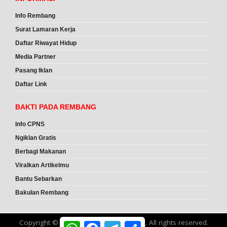
Info Rembang
Surat Lamaran Kerja
Daftar Riwayat Hidup
Media Partner
Pasang Iklan
Daftar Link
BAKTI PADA REMBANG
Info CPNS
Ngiklan Gratis
Berbagi Makanan
Viralkan Artikelmu
Bantu Sebarkan
Bakulan Rembang
Copyright ©
2026
Lowongan Rembang
. All rights reserved.
W
F
T
S