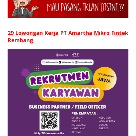
SD
SMP
SMA
29 Lowongan Kerja PT Amartha Mikro Fintek
Rembang
D3
S1
S2
SURAT LAMARAN
RIWAYAT HIDUP