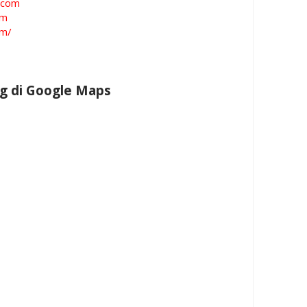
.com
om
om/
g di Google Maps