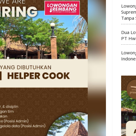
Lowong
Suprem
Tanpa 
Dua Lo
PT Hwa
Lowong
Indone