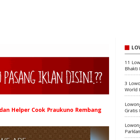
LO
11 Low
Bhakti
3 Lowo
World 
Lowong
 dan Helper Cook Praukuno Rembang
Gratis
Lowong
Parkla