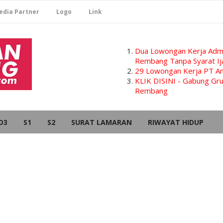
edia Partner
Logo
Link
Dua Lowongan Kerja Admi
Rembang Tanpa Syarat Ij
29 Lowongan Kerja PT Am
KLIK DISINI - Gabung G
Rembang
D3
S1
S2
SURAT LAMARAN
RIWAYAT HIDUP