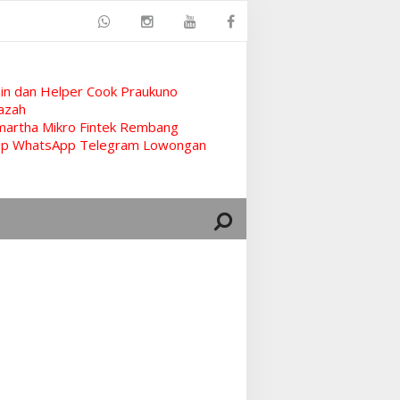
n dan Helper Cook Praukuno
azah
artha Mikro Fintek Rembang
rup WhatsApp Telegram Lowongan