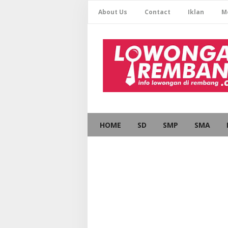
About Us
Contact
Iklan
M
HOME
SD
SMP
SMA