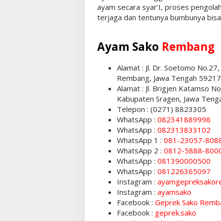
ayam secara syar’I, proses pengolah
terjaga dan tentunya bumbunya bisa
Ayam Sako
Rembang
Alamat : Jl. Dr. Soetomo No.2
Rembang, Jawa Tengah 59217
Alamat : Jl. Brigjen Katamso No
Kabupaten Sragen, Jawa Teng
Telepon : (0271) 8823305
WhatsApp :
082341889998
WhatsApp :
082313833102
WhatsApp 1 :
081-23057-808
WhatsApp 2 :
0812-5888-800
WhatsApp :
081390000500
WhatsApp :
081226365097
Instagram :
ayamgepreksakor
Instagram :
ayamsako
Facebook :
Geprek Sako Remb
Facebook :
geprek.sako