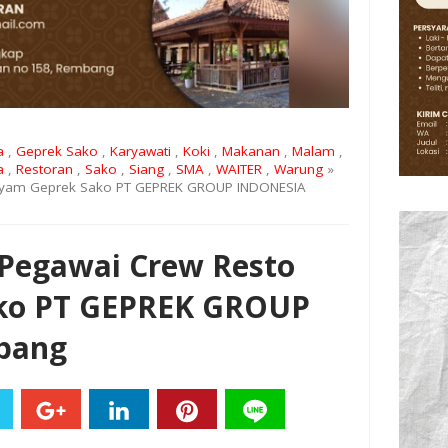
a
,
Geprek Sako
,
Karyawati
,
Koki
,
Makanan
,
Malam
,
a
,
Restoran
,
Sako
,
Siang
,
SMA
,
WAITER
,
Warung
»
Ayam Geprek Sako PT GEPREK GROUP INDONESIA
Pegawai Crew Resto
ko PT GEPREK GROUP
bang