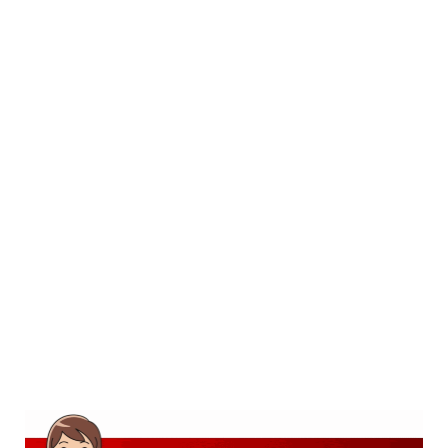
SD
SMP
SMA
D3
S1
S2
SURAT LAMARAN
RIWAYAT HIDUP