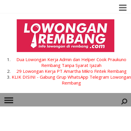
Dua Lowongan Kerja Admin dan Helper Cook Praukuno
Rembang Tanpa Syarat Ijazah
29 Lowongan Kerja PT Amartha Mikro Fintek Rembang
KLIK DISINI - Gabung Grup WhatsApp Telegram Lowongan
Rembang
HOME