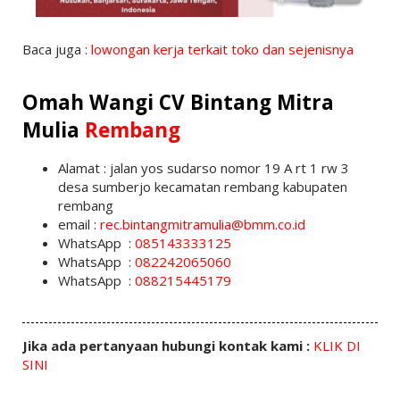
Baca juga :
lowongan kerja terkait toko dan sejenisnya
Omah Wangi CV Bintang Mitra
Mulia
Rembang
Alamat : jalan yos sudarso nomor 19 A rt 1 rw 3
desa sumberjo kecamatan rembang kabupaten
rembang
email :
rec.bintangmitramulia@bmm.co.id
WhatsApp :
085143333125
WhatsApp :
082242065060
WhatsApp :
088215445179
Jika ada pertanyaan hubungi kontak kami :
KLIK DI
SINI