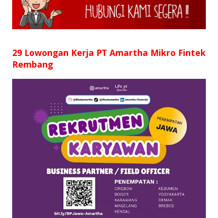
SD
SMP
SMA
29 Lowongan Kerja PT Amartha Mikro Fintek
Rembang
D3
S1
S2
SURAT LAMARAN
RIWAYAT HIDUP